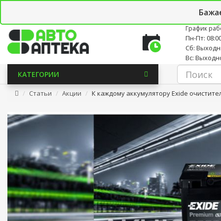
Личный кабинет
Закладки (0)
Корзина
Новостно
Бажа
График раб
Пн-Пт: 08:00
Сб: Выход
Вс: Выходн
КАТЕГОРИИ
Статьи
Акции
К каждому аккумулятору Exide очистител