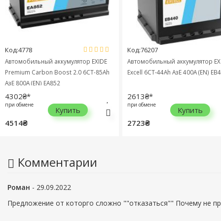
Код:4778
Код:76207
Автомобильный аккумулятор EXIDE
Автомобильный аккумулятор EX
Premium Carbon Boost 2.0 6СТ-85Ah
Excell 6СТ-44Ah АзЕ 400A (EN) EB
АзЕ 800A (EN) EA852
4302₴*
2613₴*
при обмене
при обмене
Купить
Купить
4514₴
2723₴
Комментарии
Роман
- 29.09.2022
Предложение от которго сложно ""отказаться"" Почему не пр