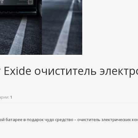
Exide очиститель электр
рии:
1
й батарее в подарок чудо средство – очиститель электрических кон