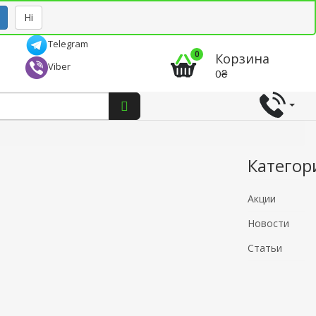
Рус
Укр
Ні
Telegram
0
Корзина
Viber
0₴
Категор
Акции
Новости
Статьи