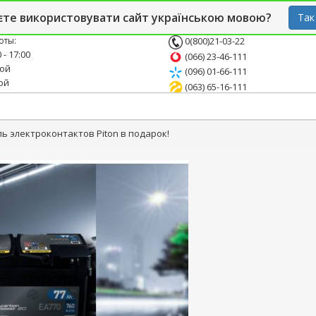
й блог
Опт
СТО
єте використовувати сайт українською мовою?
Так
оты:
0(800)21-03-22
 - 17:00
(066) 23-46-111
ной
(096) 01-66-111
ой
(063) 65-16-111
ь электроконтактов Piton в подарок!