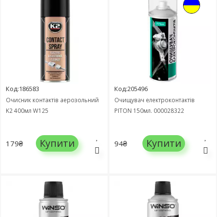
Код:186583
Код:205496
Очисник контактів аерозольний
Очищувач електроконтактів
K2 400мл W125
PITON 150мл. 000028322
Купити
Купити
179₴
94₴