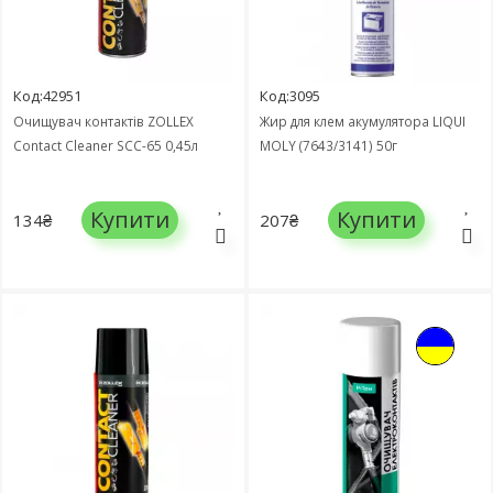
Код:42951
Код:3095
Очищувач контактів ZOLLEX
Жир для клем акумулятора LIQUI
Contact Cleaner SCC-65 0,45л
MOLY (7643/3141) 50г
Купити
Купити
134₴
207₴