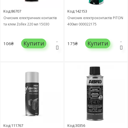
Код:86707
Код:142153
Очисник електричних контактів
Очисник електроконтактів PITON
та клем Zollex 220 мл 15030
400мл 000022175
Купити
Купити
106₴
175₴
Код:111767
Код:30356