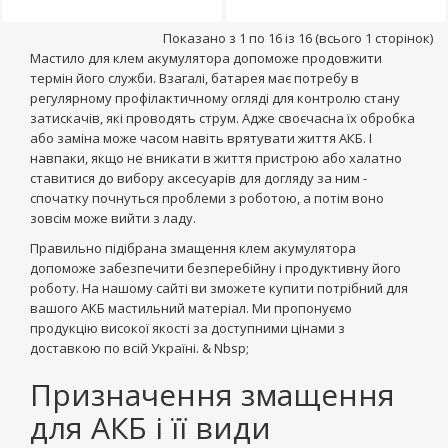
Показано з 1 по 16 із 16 (всього 1 сторінок)
Мастило для клем акумулятора допоможе продовжити
термін його служби. Взагалі, батарея має потребу в
регулярному профілактичному огляді для контролю стану
затискачів, які проводять струм. Адже своєчасна їх обробка
або заміна може часом навіть врятувати життя АКБ. І
навпаки, якщо не вникати в життя пристрою або халатно
ставитися до вибору аксесуарів для догляду за ним -
спочатку почнуться проблеми з роботою, а потім воно
зовсім може вийти з ладу.
Правильно підібрана змащення клем акумулятора
допоможе забезпечити безперебійну і продуктивну його
роботу. На нашому сайті ви зможете купити потрібний для
вашого АКБ мастильний матеріал. Ми пропонуємо
продукцію високої якості за доступними цінами з
доставкою по всій Україні. & Nbsp;
Призначення змащення
для АКБ і її види