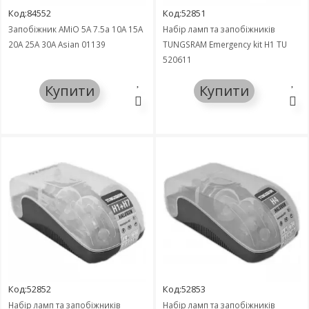
Код:84552
Код:52851
Запобіжник AMiO 5А 7.5а 10А 15А
Набір ламп та запобіжників
20А 25А 30А Asian 01139
TUNGSRAM Emergency kit H1 TU
520611
Купити
Купити
Код:52852
Код:52853
Набір ламп та запобіжників
Набір ламп та запобіжників