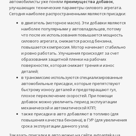
автомобилисты уже поняли
преимущества добавок
,
улучшающих технические параметры силового агрегата.
Сегодня наиболее распространенными являются присадки:
в двигатель (моторное масло). Эти добавки являются
наиболее популярными у автовладельцев, потому
что после их использования повышается мощность
силового агрегата, снижается расход бензина,
повышается компрессия. Мотор начинает стабильно
и ровно работать. Улучшения происходят за счет
образования защитной пленки на рабочих
поверхностях, которая снижает трения и износ
деталей;
в трансмиссию используются специализированные
автомобильные присадки, которые препятствуют
быстрому износу деталей и предотвращают гул,
плохое переключение скоростей. При помощи
добавок можно увеличить период эксплуатации
механической и автоматической КПП;
также присадки в авто добавляют в топливо (для
повышения качества бензина), в ГУР (для увеличения
срока эксплуатации данного узла).
Заказать присадки в авто можно на сайте avtoapteka.ua.