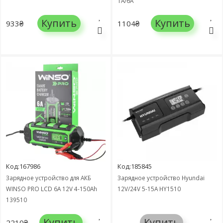
1A/6A
Купить
Купить
933₴
1104₴
Код:167986
Код:185845
Зарядное устройство для АКБ
Зарядное устройство Hyundai
WINSO PRO LCD 6A 12V 4-150Ah
12V/24V 5-15A HY1510
139510
Купить
Купить
2210₴