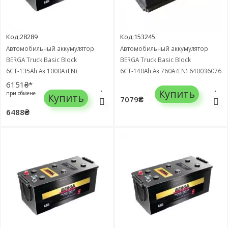
Код:28289
Код:153245
Автомобильный аккумулятор
Автомобильный аккумулятор
BERGA Truck Basic Block
BERGA Truck Basic Block
6СТ-135Ah Аз 1000A (EN)
6СТ-140Ah Аз 760A (EN) 640036076
635052100
6151₴*
Купить
при обмене
Купить
7079₴
6488₴