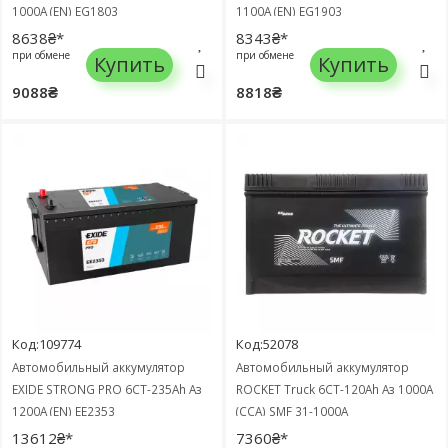
1000A (EN) EG1803
1100A (EN) EG1903
8638₴*
8343₴*
при обмене
при обмене
Купить
Купить
9088₴
8818₴
Код:109774
Код:52078
Автомобильный аккумулятор
Автомобильный аккумулятор
EXIDE STRONG PRO 6СТ-235Ah Аз
ROCKET Truck 6СТ-120Ah Аз 1000A
1200A (EN) EE2353
(CCA) SMF 31-1000A
13612₴*
7360₴*