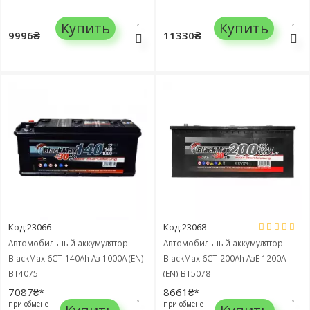
680108100
Купить
Купить
9996₴
11330₴
Код:23066
Код:23068
Автомобильный аккумулятор
Автомобильный аккумулятор
BlackMax 6СТ-140Ah Аз 1000A (EN)
BlackMax 6СТ-200Ah АзЕ 1200A
BТ4075
(EN) BТ5078
7087₴*
8661₴*
при обмене
при обмене