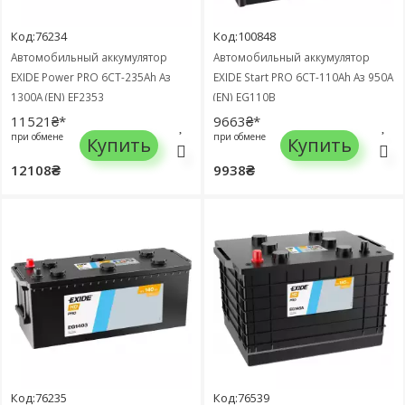
Код:76234
Код:100848
Автомобильный аккумулятор
Автомобильный аккумулятор
EXIDE Power PRO 6СТ-235Ah Аз
EXIDE Start PRO 6СТ-110Ah Аз 950A
1300A (EN) EF2353
(EN) EG110B
11521₴*
9663₴*
при обмене
при обмене
Купить
Купить
12108₴
9938₴
Код:76235
Код:76539