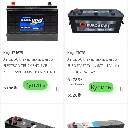
Код:171675
Код:43078
Автомобильный аккумулятор
Автомобильный аккумулятор
ELECTRON TRUCK SHD SMF
EUROSTART Truck 6СТ-140Ah Аз
6СТ-115Ah 1000А (EN) 615 102 100
900A (EN) 640045090
6178₴*
Купить
при обмене
Купить
6186₴
6528₴