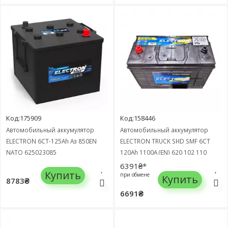
Код:175909
Код:158446
Автомобильный аккумулятор
Автомобильный аккумулятор
ELECTRON 6СТ-125Ah Аз 850EN
ELECTRON TRUCK SHD SMF 6СТ
NATO 625023085
120Ah 1100А (EN) 620 102 110
6391₴*
Купить
при обмене
Купить
8783₴
6691₴