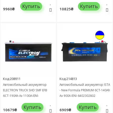
700105135 SHD
730011125
Купить
Купить
9960₴
10825₴
Код:208911
Код:214813
Автомобильный аккумулятор
Автомобильный аккумулятор ISTA
ELECTRON TRUCK SHD SMF EFB
- New Formula PREMIUM 6СТ-140Ah
6СТ-190Ah Аз 1100А (EN)
Аз 900А (EN) 6402302802
690002110
Купить
Купить
10679₴
6909₴