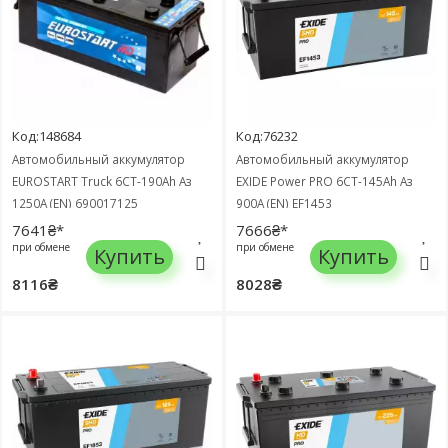
Код:148684
Код:76232
Автомобильный аккумулятор
Автомобильный аккумулятор
EUROSTART Truck 6СТ-190Ah Аз
EXIDE Power PRO 6СТ-145Ah Аз
1250A (EN) 690017125
900A (EN) EF1453
7641₴*
7666₴*
при обмене
при обмене
Купить
Купить
8116₴
8028₴