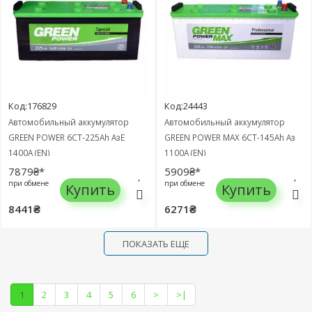
Код:176829
Код:24443
Автомобильный аккумулятор
Автомобильный аккумулятор
GREEN POWER 6СТ-225Ah АзЕ
GREEN POWER MAX 6СТ-145Ah Аз
1400A (EN)
1100A (EN)
7879₴*
5909₴*
при обмене
при обмене
Купить
Купить
8441₴
6271₴
ПОКАЗАТЬ ЕЩЕ
1
2
3
4
5
6
>
>|