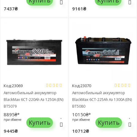
Купить
Купить
7437₴
9161₴
Код:23069
Код:23070
Автомобильный аккумулятор
Автомобильный аккумулятор
BlackMax 6СТ-220Ah Аз 1250A (EN)
BlackMax 6СТ-225Ah Аз 1300A (EN)
BТ5079
BТ5080
8895₴*
10150₴*
при обмене
при обмене
Купить
Купить
9445₴
10712₴