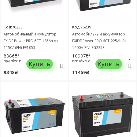
Код:76233
Код:76239
Автомобильный аккумулятор
Автомобильный аккумулятор
EXIDE Power PRO 6СТ-185Ah Аз
EXIDE Power PRO 6СТ-225Ah Аз
1150A (EN) EF1853
1200A (EN) EG2253
8886₴*
10907₴*
при обмене
при обмене
Купить
Купить
9348₴
11469₴