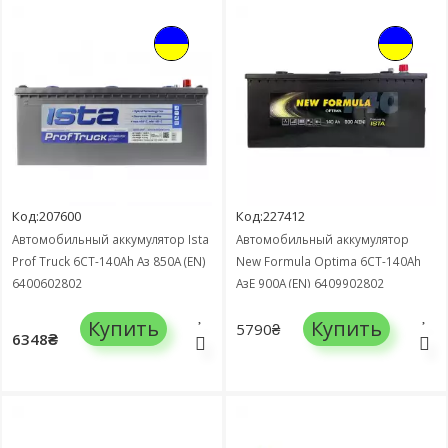
Код:207600
Код:227412
Автомобильный аккумулятор Ista
Автомобильный аккумулятор
Prof Truck 6СТ-140Ah Аз 850А (EN)
New Formula Optima 6СТ-140Ah
6400602802
АзЕ 900А (EN) 6409902802
Купить
Купить
5790₴
6348₴