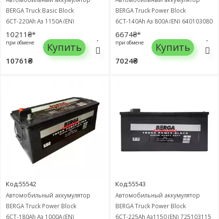
BERGA Truck Basic Block
BERGA Truck Power Block
6СТ-220Ah Аз 1150A (EN)
6СТ-140Ah Аз 800A (EN) 640103080
720018115
10211₴*
6674₴*
при обмене
при обмене
Купить
Купить
10761₴
7024₴
Код:55542
Код:55543
Автомобильный аккумулятор
Автомобильный аккумулятор
BERGA Truck Power Block
BERGA Truck Power Block
6СТ-180Ah Аз 1000A (EN)
6СТ-225Ah Аз1150 (EN) 725103115