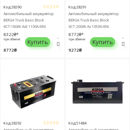
Код:28290
Код:28291
Автомобильный аккумулятор
Автомобильный аккумулятор
BERGA Truck Basic Block
BERGA Truck Basic Block
6СТ-180Ah АзЕ 1100A (EN)
6СТ-200Ah Аз 1050A (EN)
680033110
700038105
8322₴*
8772₴*
при обмене
при обмене
Купить
Купить
8772₴
9272₴
Код:28292
Код:51484
Автомобильный аккумулятор
Автомобильный аккумулятор