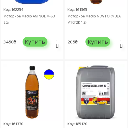
Код:162254
Код:161365
Моторное масло AMINOL М-8В
Моторное масло NEW FORMULA
20л
М10Г2К 1,3л
Купить
Купить
3450₴
205₴
Код:161370
Код:185120