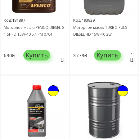
Код:181897
Код:193929
Моторное масло PEMCO DIESEL G-
Моторное масло TURBO PULS
4 SHPD 15W-40 5 л PM 0704
DIESEL HD 15W-40 20л
Купить
Купить
690₴
3779₴