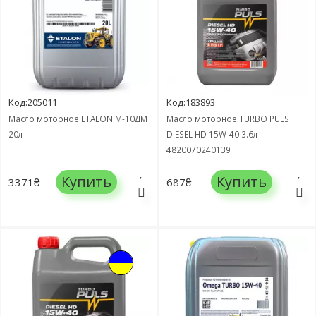
Код:205011
Код:183893
Масло моторное ETALON М-10ДМ
Масло моторное TURBO PULS
20л
DIESEL HD 15W-40 3.6л
4820070240139
Купить
Купить
3371₴
687₴