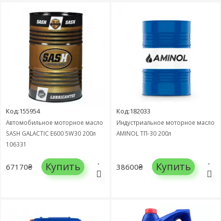
Код:155954
Код:182033
Автомобильное моторное масло
Индустриальное моторное масло
SASH GALACTIC E600 5W30 200л
AMINOL ТП-30 200л
106331
Купить
Купить
67170₴
38600₴