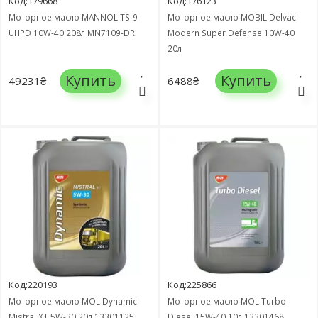
Код:179668
Код:176123
Моторное масло MANNOL TS-9
Моторное масло MOBIL Delvac
UHPD 10W-40 208л MN7109-DR
Modern Super Defense 10W-40
20л
Купить
Купить
49231₴
6488₴
Код:220193
Код:225866
Моторное масло MOL Dynamic
Моторное масло MOL Turbo
Mistral XT 5W-30 20л 13301125
Diesel 15W-40 10л 13301468