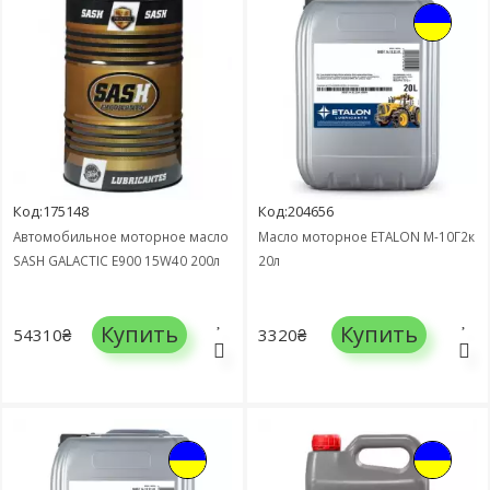
Код:175148
Код:204656
Автомобильное моторное масло
Масло моторное ETALON М-10Г2к
SASH GALACTIC E900 15W40 200л
20л
Купить
Купить
54310₴
3320₴