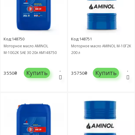
Код:148750
Код:148751
Моторное масло AMINOL
Моторное масло AMINOL М-10Г2K
М-10G2К SAE 30 20л AM148750
200 л
Купить
Купить
3550₴
35750₴