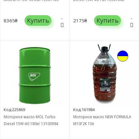
Купить
Купить
8365₴
2175₴
Код:225869
Код:161984
Моторное масло MOL Turbo
Моторное масло NEW FORMULA
Diesel 15W-40 180кг 13100984
М10Г2К 10л