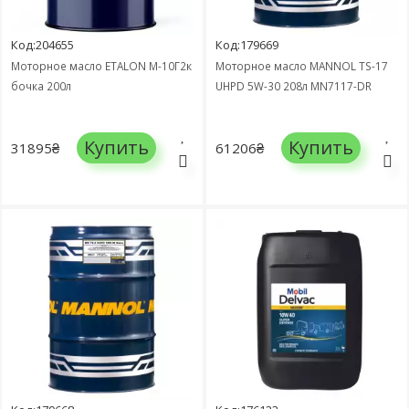
Код:204655
Код:179669
Моторное масло ETALON М-10Г2к
Моторное масло MANNOL TS-17
бочка 200л
UHPD 5W-30 208л MN7117-DR
Купить
Купить
31895₴
61206₴