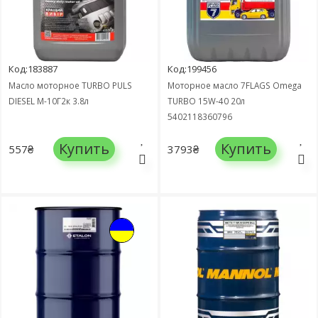
Код:183887
Код:199456
Масло моторное TURBO PULS
Моторное масло 7FLAGS Omega
DIESEL М-10Г2к 3.8л
TURBO 15W-40 20л
5402118360796
Купить
Купить
557₴
3793₴