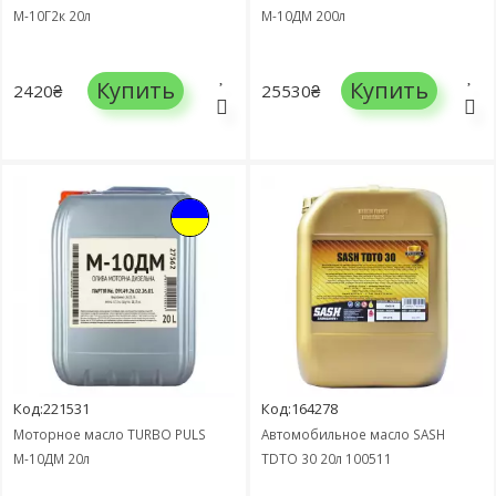
М-10Г2к 20л
М-10ДМ 200л
Купить
Купить
2420₴
25530₴
Код:221531
Код:164278
Моторное масло TURBO PULS
Автомобильное масло SASH
М-10ДМ 20л
TDTO 30 20л 100511