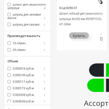
шланг для смазочного
Код:9290-01
шприца
4
Шланг гибкий для смазочного
шприц для заливки
масла
1
шприца 8x300 мм INTERTOOL
HT-0064
шприц для смазки
1
Купить
Производительность
16 л/мин
1
26 л/мин
1
Объем
0.000016 куб.м
1
0.000109 куб.м
1
0.000111 куб.м
1
0.000173 куб.м
2
0.003038 куб.м
1
Ассор
0.004594 куб.м
1
0.004616 куб.м
1