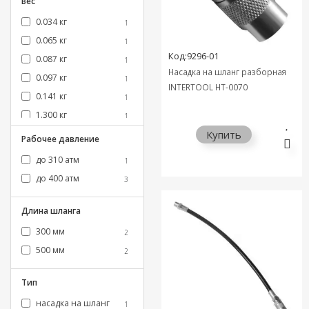
Вес
0.034 кг
1
0.065 кг
1
Код:9296-01
0.087 кг
1
Насадка на шланг разборная
0.097 кг
1
INTERTOOL HT-0070
0.141 кг
1
1.300 кг
1
Купить
1.350 кг
1
Рабочее давление
2.130 кг
1
до 310 атм
1
3.250 кг
1
до 400 атм
3
Длина шланга
300 мм
2
500 мм
2
Тип
насадка на шланг
1