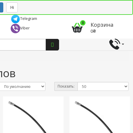
Рус
Укр
Ні
Telegram
0
Корзина
Viber
0₴
лов
Показать: