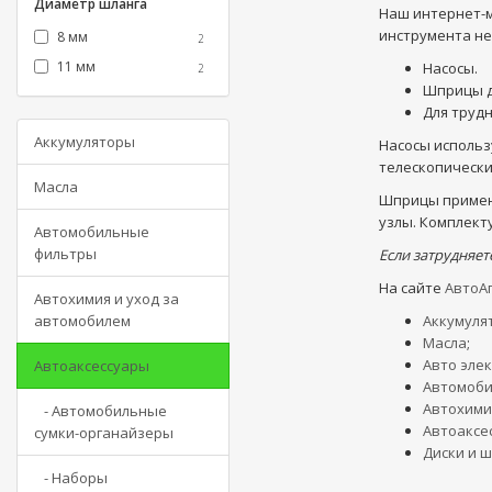
Диаметр шланга
Наш интернет-м
0.005508 куб.м
1
инструмента не
8 мм
2
11 мм
Насосы.
2
Шприцы д
Для труд
Аккумуляторы
Насосы использ
телескопически
Масла
Шприцы применя
узлы. Комплект
Автомобильные
фильтры
Если затрудняет
На сайте
АвтоА
Автохимия и уход за
автомобилем
Аккумуля
Масла
;
Авто эле
Автоаксессуары
Автомоби
Автохими
- Автомобильные
Автоаксе
сумки-органайзеры
Диски и 
- Наборы