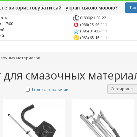
й блог
Опт
СТО
єте використовувати сайт українською мовою?
Так
оты:
0(800)21-03-22
 - 17:00
(066) 23-46-111
ной
(096) 01-66-111
ой
(063) 65-16-111
азочных материалов
 для смазочных материа
Сортировка:
Только в наличии