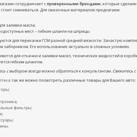
агазин сотрудничает с
проверенными брендами
, которые сделали
 стоит сомневаться. Для смазочных материалов предлагаем:
ля заливки масла.
нодоступных мест – гибкие шланги на шприцы.
уются для перекачки ГСМ разной средней вязкости. Зачастую компл
м заборником. Его использование актуально в сложных условиях.
ются для откачки и заливки масел, технических жидкостей в короб
уется гибким шлангом.
есь с выбором всегда можно обратиться к консультантам. Свяжитесь с
птека
так же можно посмотреть различные товары для Вашего авто:
торы
;
ктроника
;
льные фильтры
;
я
;
ссуары
;
шины
.