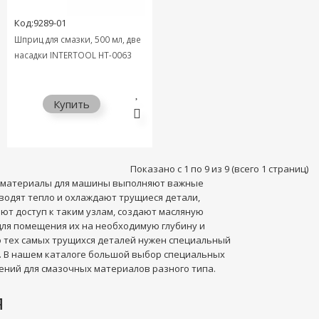
Код:9289-01
Шприц для смазки, 500 мл, две
насадки INTERTOOL HT-0063
Купить
Показано с 1 по 9 из 9 (всего 1 страниц)
 материалы для машины выполняют важные
тводят тепло и охлаждают трущиеся детали,
ют доступ к таким узлам, создают масляную
 для помещения их на необходимую глубину и
о тех самых трущихся деталей нужен специальный
. В нашем каталоге большой выбор специальных
ений для смазочных материалов разного типа.
я