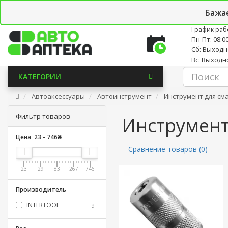
Личный кабинет
Закладки (0)
Корзина
Новостно
Бажа
График раб
Пн-Пт: 08:00
Сб: Выход
Вс: Выходн
КАТЕГОРИИ
Автоаксессуары
Автоинструмент
Инструмент для см
Фильтр товаров
Инструмент
Цена
23
-
746
₴
Сравнение товаров (0)
23
29
83
267
746
Производитель
INTERTOOL
9