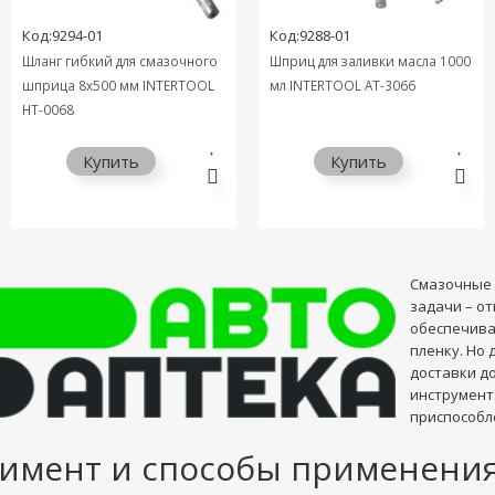
Код:9294-01
Код:9288-01
Шланг гибкий для смазочного
Шприц для заливки масла 1000
шприца 8x500 мм INTERTOOL
мл INTERTOOL AT-3066
HT-0068
Купить
Купить
Смазочные
задачи – о
обеспечива
пленку. Но
доставки д
инструмент
приспособл
тимент и способы применени