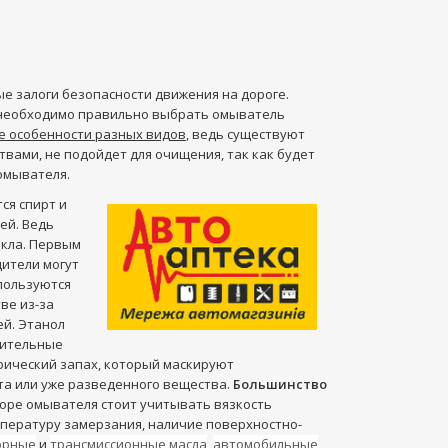
ные залоги безопасности движения на дороге.
ы необходимо правильно выбрать омыватель
е особенности разных видов
, ведь существуют
вами, не подойдет для очищения, так как будет
 омывателя.
ся спирт и
ей. Ведь
екла. Первым
дители могут
пользуются
ве из-за
ей. Этанол
тительные
ифический запах, который маскируют
та или уже разведенного вещества.
Большинство
оре омывателя стоит учитывать вязкость
пературу замерзания, наличие поверхностно-
орные
и
трансмиссионные масла
,
автомобильные