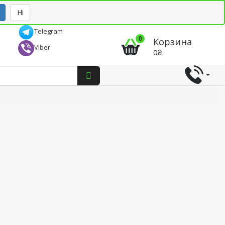
Рус
Укр
Ні
Telegram
0
Корзина
Viber
0₴