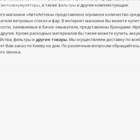
и
мотоаккумуляторы
, а также
фильтры
и другие комплектующие.
его магазине «АвтоАптека» представлено огромное количество сред
тели ветровых стекол и фар. В интернет магазине Вы можете купи
кости, заливаемые в бачок омывателя, представлены брендами: Alpine, Y
r и другие. Кроме расходных материалов Вы также можете купить акк
йства, фильтры и
другие товары
. Мы осуществляем доставку по вс
ят Вам заказ по Киеву на дом. По различным вопросам обращайтесь 
го звонка.