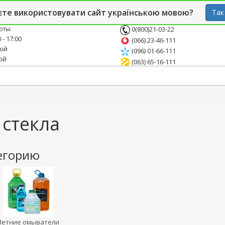
й блог
Опт
СТО
єте використовувати сайт українською мовою?
Так
оты:
0(800)21-03-22
 - 17:00
(066) 23-46-111
ной
(096) 01-66-111
ой
(063) 65-16-111
стекла
егорию
Летние омыватели