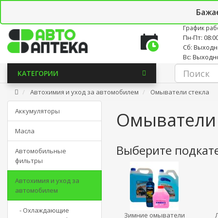
Личный кабинет
Закладки (0)
Корзина
Новостно
Бажа
График раб
Пн-Пт: 08:00
Сб: Выход
Вс: Выходн
КАТЕГОРИИ
Автохимия и уход за автомобилем
Омыватели стекла
Аккумуляторы
Омыватели 
Масла
Выберите подкат
Автомобильные
фильтры
Автохимия и уход за
автомобилем
- Охлаждающие
Зимние омыватели