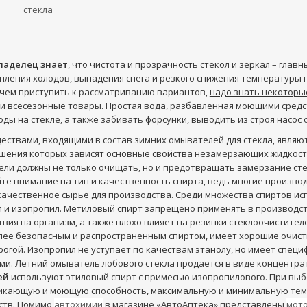
стекла
ладелец знает
, что чистота и прозрачность стёкол и зеркал – глав
пления холодов, выпадения снега и резкого снижения температур
 чем приступить к рассматриванию вариантов,
надо знать некоторы
 и всесезонные товары. Простая вода, разбавленная моющими средст
оды на стекле, а также забивать форсунки, выводить из строя насос
ствами, входящими в состав зимних омывателей для стекла, являют
ошения которых зависят основные свойства незамерзающих жидкост
ли должны не только очищать, но и предотвращать замерзание ст
те внимание на тип и качественность спирта, ведь многие произво
ачественное сырье для производства. Среди множества спиртов ис
л и изопропил. Метиловый спирт запрещено применять в производст
твия на организм, а также плохо влияет на резинки стеклоочистител
лее безопасным и распространенным спиртом, имеет хорошие очис
орогой. Изопропил не уступает по качествам этанолу, но имеет спец
и. Летний омыватель лобового стекла продается в виде концентра
ей
используют этиловый спирт с примесью изопропилового. При выб
икающую и моющую способность, максимальную и минимальную тем
ств. Помимо
автохимии
в магазине «АвтоАптека» представлены
мот