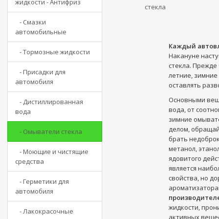
жидкости - Антифриз
стекла
- Смазки
автомобильные
Каждый автов
- Тормозные жидкости
Накануне насту
стекла. Прежде
- Присадки для
летние, зимние
автомобиля
оставлять разв
Основными веще
- Дистиллированная
вода, от соотн
вода
зимние омывате
делом, обращай
- Омыватели стекла
брать недоброк
метанол, этано
- Моющие и чистящие
ядовитого дейс
средства
является наибо
свойства, но д
- Герметики для
ароматизаторам
автомобиля
производител
жидкости, прон
- Лакокрасочные
активных веще