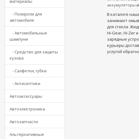
материалы
аккумуляторы
- Полироли для
В каталоге наш
автомобиля
занимают омыва
для стекла. Жид
- Автомобильные
Hi-Gear, Hi-Ze
шампуни
зарядные устро
курьеры достав
услугой обратно
- Средство для защиты
кузова
- Салфетки, губки
- Антисептики
Автоаксессуары
Автоэлектроника
Автозапчасти
Альтернативные