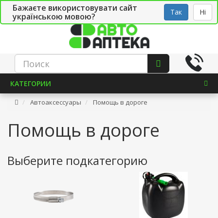
Бажаєте використовувати сайт
Рус
Укр
СТО
Так
Ні
українською мовою?
КАТЕГОРИИ
Автоаксессуары
Помощь в дороге
Помощь в дороге
Выберите подкатегорию