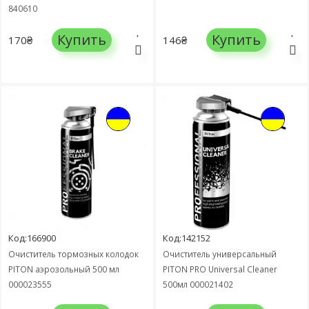
840610
Купить
Купить
170₴
146₴
Код:166900
Код:142152
Очиститель тормозных колодок
Очиститель универсальный
PITON аэрозольный 500 мл
PITON PRO Universal Cleaner
000023555
500мл 000021402