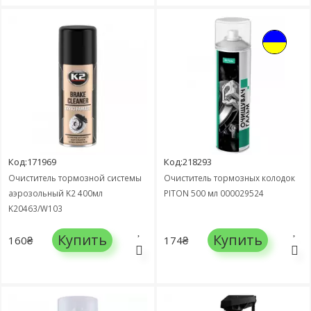
Код:171969
Код:218293
Очиститель тормозной системы
Очиститель тормозных колодок
аэрозольный K2 400мл
PITON 500 мл 000029524
K20463/W103
Купить
Купить
160₴
174₴