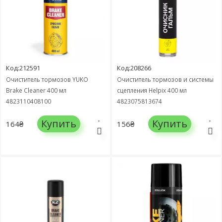
Код:212591
Код:208266
Очиститель тормозов YUKO
Очиститель тормозов и системы
Brake Cleaner 400 мл
сцепления Helpix 400 мл
4823110408100
4823075813674
Купить
Купить
164₴
156₴