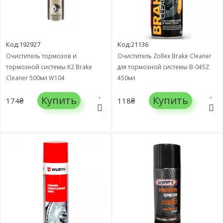
Код:192927
Код:21136
Очиститель тормозов и
Очиститель Zollex Brake Cleaner
тормозной системы K2 Brake
для тормозной системы B-045Z
Cleaner 500мл W104
450мл
Купить
Купить
174₴
118₴