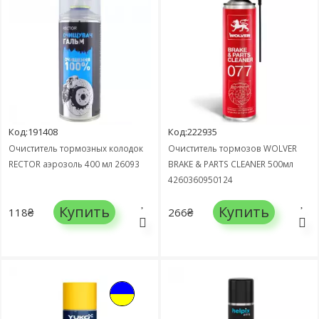
Код:191408
Код:222935
Очиститель тормозных колодок
Очиститель тормозов WOLVER
RECTOR аэрозоль 400 мл 26093
BRAKE & PARTS CLEANER 500мл
4260360950124
Купить
Купить
118₴
266₴