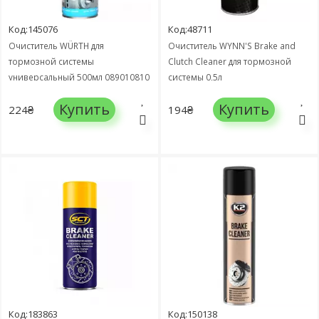
Код:145076
Код:48711
Очиститель WÜRTH для
Очиститель WYNN'S Brake and
тормозной системы
Clutch Cleaner для тормозной
универсальный 500мл 089010810
системы 0,5л
Купить
Купить
224₴
194₴
Код:183863
Код:150138