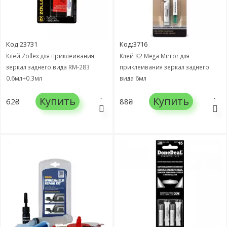
Код:23731
Код:3716
Клей Zollex для приклеивания
Клей K2 Mega Mirror для
зеркал заднего вида RM-283
приклеивания зеркал заднего
0,6мл+0,3мл
вида 6мл
Купить
Купить
62₴
88₴