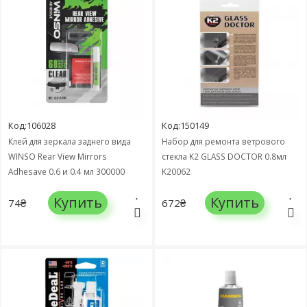
Код:106028
Код:150149
Клей для зеркала заднего вида
Набор для ремонта ветрового
WINSO Rear View Mirrors
стекла K2 GLASS DOCTOR 0.8мл
Adhesave 0.6 и 0.4 мл 300000
K20062
Купить
Купить
74₴
672₴