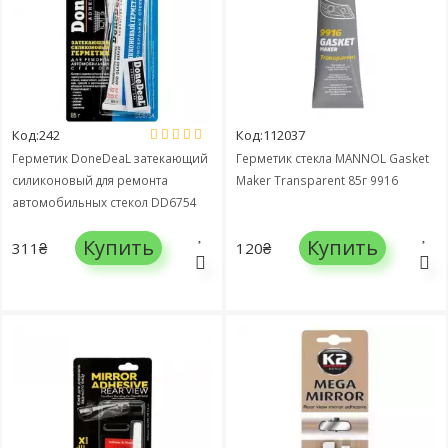
Код:242
Код:112037
Герметик DoneDeaL затекающий
Герметик стекла MANNOL Gasket
силиконовый для ремонта
Maker Transparent 85г 9916
автомобильных стекол DD6754
85г
Купить
Купить
311₴
120₴