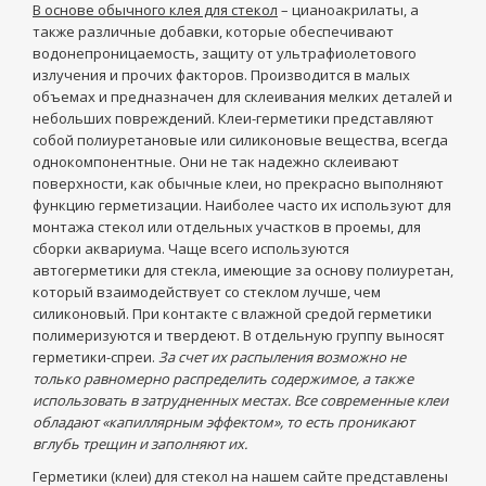
В основе обычного клея для стекол
– цианоакрилаты, а
также различные добавки, которые обеспечивают
водонепроницаемость, защиту от ультрафиолетового
излучения и прочих факторов. Производится в малых
объемах и предназначен для склеивания мелких деталей и
небольших повреждений. Клеи-герметики представляют
собой полиуретановые или силиконовые вещества, всегда
однокомпонентные. Они не так надежно склеивают
поверхности, как обычные клеи, но прекрасно выполняют
функцию герметизации. Наиболее часто их используют для
монтажа стекол или отдельных участков в проемы, для
сборки аквариума. Чаще всего используются
автогерметики для стекла, имеющие за основу полиуретан,
который взаимодействует со стеклом лучше, чем
силиконовый. При контакте с влажной средой герметики
полимеризуются и твердеют. В отдельную группу выносят
герметики-спреи.
За счет их распыления возможно не
только равномерно распределить содержимое, а также
использовать в затрудненных местах. Все современные клеи
обладают «капиллярным эффектом», то есть проникают
вглубь трещин и заполняют их.
Герметики (клеи) для стекол на нашем сайте представлены