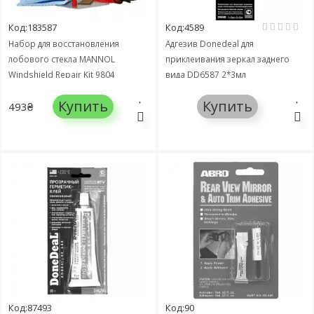
Код:183587
Код:4589
Набор для восстановления
Адгезив Donedeal для
лобового стекла MANNOL
приклеивания зеркал заднего
Windshield Repair Kit 9804
вида DD6587 2*3мл
Купить
Купить
493₴
Код:87493
Код:90