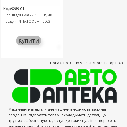
Код:9289-01
Шприц для змазки, 500 мл, дві
насадки INTERTOOL HT-0063
Купити
Показано з 1 по 9 із 9 (всього 1 сторінок)
Мастильні матеріали для машини виконують важливі
завдання - відводять тепло і охолоджують деталі, що
труться, забезпечують доступ до таких вузлів, створюють
масляну плівку. Але для розміщення їх на необхідну глибину