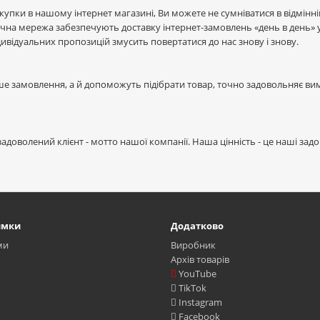
купки в нашому інтернет магазині, Ви можете не сумніватися в відмінній
чна мережа забезпечують доставку інтернет-замовлень «день в день» у зр
ндивідуальних пропозицій змусить повертатися до нас знову і знову.
е замовлення, а й допоможуть підібрати товар, точно задовольняє в
адоволений клієнт - мотто нашої компанії. Наша цінність - це наші задо
имки
Додатково
ми
Виробник
Архів товарів
YouTube
TikTok
Instagram
Facebook