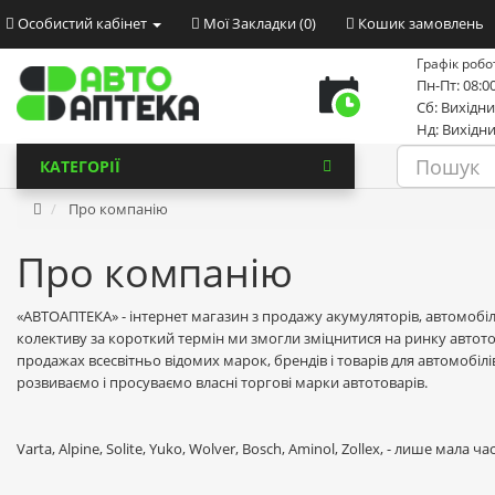
Особистий кабінет
Мої Закладки (0)
Кошик замовлень
Графік робо
Пн-Пт: 08:00
Сб: Вихідн
Нд: Вихідн
КАТЕГОРІЇ
Про компанію
Про компанію
«АВТОАПТЕКА» - інтернет магазин з продажу акумуляторів, автомобільн
колективу за короткий термін ми змогли зміцнитися на ринку автотов
продажах всесвітньо відомих марок, брендів і товарів для автомобілі
розвиваємо і просуваємо власні торгові марки автотоварів.
Varta, Alpine, Solite, Yuko, Wolver, Bosch, Aminol, Zollex, - лише ма