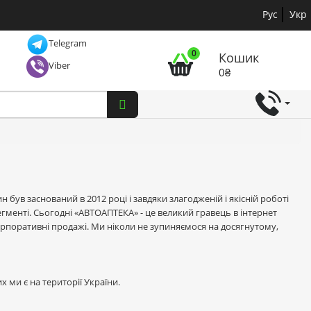
Рус
Укр
Telegram
0
Кошик
Viber
0₴
 був заснований в 2012 році і завдяки злагодженій і якісній роботі
егменті. Сьогодні «АВТОАПТЕКА» - це великий гравець в інтернет
 корпоративні продажі. Ми ніколи не зупиняємося на досягнутому,
х ми є на території України.