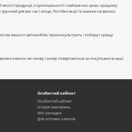
 якості продукції, її оригінальності і найнижчих цінах, кращому
учний для вас час і місце. Постійні акції та знижки на високо
имогам вашого автомобіля, проконсультують і поберут кращу
волені клієнти, які знову і знову повертаються за покупками в наші
Особистий кабінет
Особистий кабінет
Історія замовлень
Мої закладки
Для оптових клієнтів