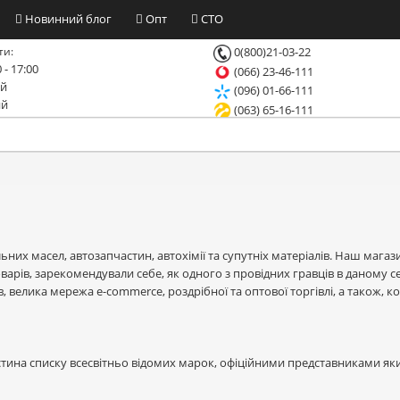
Новинний блог
Опт
СТО
ти:
0(800)21-03-22
 - 17:00
(066) 23-46-111
ий
(096) 01-66-111
ий
(063) 65-16-111
их масел, автозапчастин, автохімії та супутніх матеріалів. Наш магазин
арів, зарекомендували себе, як одного з провідних гравців в даному с
в, велика мережа e-commerce, роздрібної та оптової торгівлі, а також,
ла частина списку всесвітньо відомих марок, офіційними представниками яки