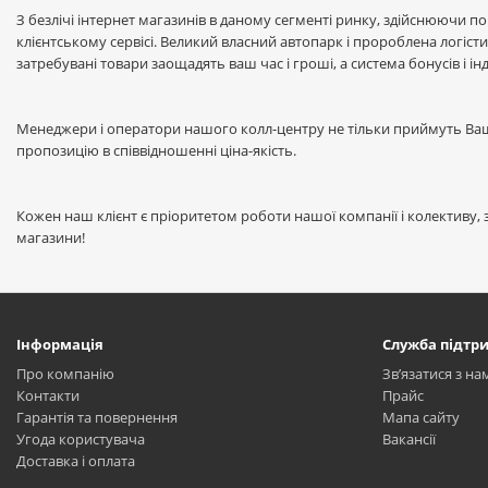
З безлічі інтернет магазинів в даному сегменті ринку, здійснюючи по
клієнтському сервісі. Великий власний автопарк і пророблена логісти
затребувані товари заощадять ваш час і гроші, а система бонусів і і
Менеджери і оператори нашого колл-центру не тільки приймуть Ваш
пропозицію в співвідношенні ціна-якість.
Кожен наш клієнт є пріоритетом роботи нашої компанії і колективу, з
магазини!
Інформація
Служба підтр
Про компанію
Зв’язатися з на
Контакти
Прайс
Гарантія та повернення
Мапа сайту
Угода користувача
Вакансії
Доставка і оплата