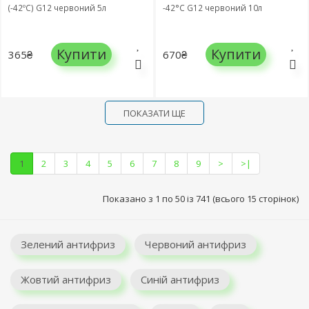
(-42ºC) G12 червоний 5л
-42°C G12 червоний 10л
Купити
Купити
365₴
670₴
ПОКАЗАТИ ЩЕ
1
2
3
4
5
6
7
8
9
>
>|
Показано з 1 по 50 із 741 (всього 15 сторінок)
Зелений антифриз
Червоний антифриз
Жовтий антифриз
Синій антифриз