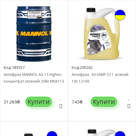
Код:183557
Код:205262
Антифриз MANNOL AG 13 Hightec
Антифриз -30 VAMP G11 жовтий
концентрат зелений 208л MN4113
10л 12169
Купити
Купити
31269₴
743₴