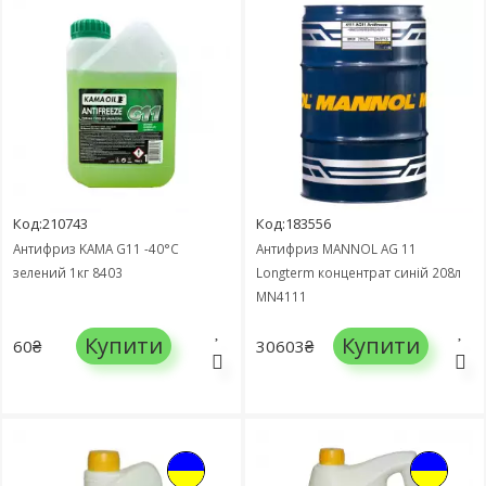
Код:210743
Код:183556
Антифриз KAMA G11 -40°C
Антифриз MANNOL AG 11
зелений 1кг 8403
Longterm концентрат синій 208л
MN4111
Купити
Купити
60₴
30603₴