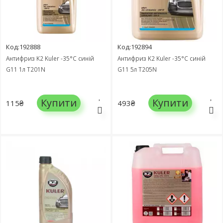
Код:192888
Код:192894
Антифриз K2 Kuler -35°C синій
Антифриз K2 Kuler -35°C синій
G11 1л T201N
G11 5л T205N
Купити
Купити
115₴
493₴