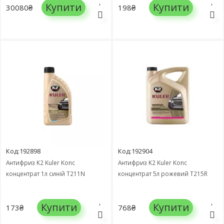
Купити
Купити
30080₴
198₴
Код:192898
Код:192904
Антифриз K2 Kuler Konc
Антифриз K2 Kuler Konc
концентрат 1л синій T211N
концентрат 5л рожевий T215R
Купити
Купити
173₴
768₴