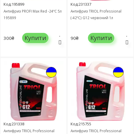
Код:195899
Код:231337
Антифриз PROFI Max Red -24ºC 5л
Антифриз TRIOL Professional
195899
(-42ºC) G12 червоний 1л
Купити
Купити
300₴
90₴
Код:231338
Код:215755
Антифриз TRIOL Professional
Антифриз TRIOL Professional