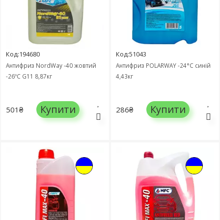
Код:194680
Код:51043
Антифриз NordWay -40 жовтий
Антифриз POLARWAY -24°C синій
-26ºC G11 8,87кг
4,43кг
Купити
Купити
501₴
286₴