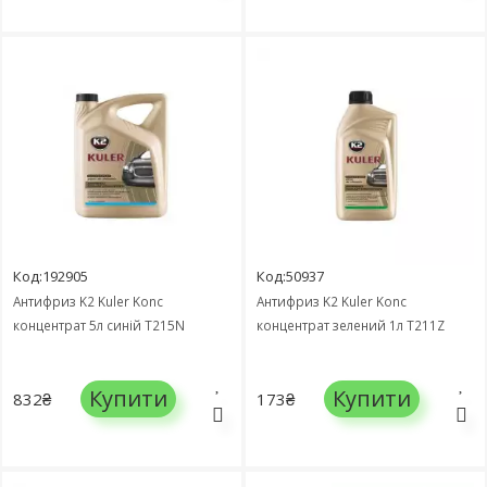
Код:192905
Код:50937
Антифриз K2 Kuler Konc
Антифриз K2 Kuler Konc
концентрат 5л синій T215N
концентрат зелений 1л T211Z
Купити
Купити
832₴
173₴