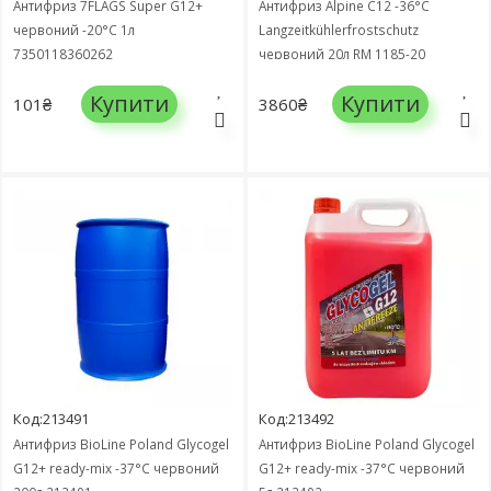
Антифриз 7FLAGS Super G12+
Антифриз Alpine C12 -36°C
червоний -20°C 1л
Langzeitkühlerfrostschutz
7350118360262
червоний 20л RM 1185-20
Купити
Купити
101₴
3860₴
Код:213491
Код:213492
Антифриз BioLine Poland Glycogel
Антифриз BioLine Poland Glycogel
G12+ ready-mix -37°C червоний
G12+ ready-mix -37°C червоний