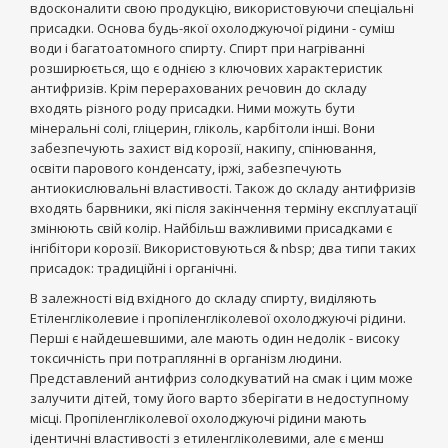
вдосконалити свою продукцію, використовуючи спеціальні
присадки. Основа будь-якої охолоджуючої рідини - суміш
води і багатоатомного спирту. Спирт при нагріванні
розширюється, що є однією з ключових характеристик
антифризів. Крім перерахованих речовин до складу
входять різного роду присадки. Ними можуть бути
мінеральні солі, гліцерин, гліколь, карбітоли інші. Вони
забезпечують захист від корозії, накипу, спінювання,
освіти парового конденсату, іржі, забезпечують
антиокислювальні властивості. Також до складу антифризів
входять барвники, які після закінчення терміну експлуатації
змінюють свій колір. Найбільш важливими присадками є
інгібітори корозії. Використовуються & nbsp; два типи таких
присадок: традиційні і органічні.
В залежності від вхідного до складу спирту, виділяють
Етіленгліколевие і пропіленгліколевої охолоджуючі рідини.
Перші є найдешевшими, але мають один недолік - високу
токсичність при потраплянні в організм людини.
Представлений антифриз солодкуватий на смак і цим може
залучити дітей, тому його варто зберігати в недоступному
місці. Пропіленгліколевої охолоджуючі рідини мають
ідентичні властивості з етиленгліколевими, але є менш