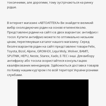
токсичними, але дорогими, тому зустрічаються на ринку
рідше.
В інтернет магазині «АВТОАПТЕКА» Ви знайдете великий
вибір охолоджуючих рідин на основі етиленгліколю.
Представлені рідини на сайті є в двох варіантах: антифриз і
тосол. Купити антифриз можете по оптимально низьким
цінам, переглянувши каталог нашого магазину. Серед
безлічі варіантів рідин на сайті представлені товари Felix,
Toyota, Bizol, Alpine, GROM-EX, Liqui Moly, Wolver, ВАМП,
SPUTNIK, HEPU, Neste, Starex, Xado, E-TEC і інші. Для вибору
антифризу або тосола скористайтеся консультацією
кваліфікованих менеджерів. Здійснюється доставка товарів
по Києву нашим кур'єром і по всій території України різними
службами.