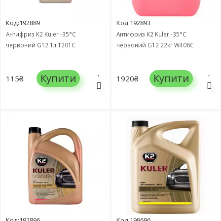
Код:192889
Код:192893
Антифриз K2 Kuler -35°C
Антифриз K2 Kuler -35°C
червоний G12 1л T201C
червоний G12 22кг W406C
Купити
Купити
115₴
1920₴
Код:192896
Код:199696