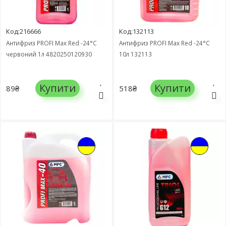
Код:216666
Код:132113
Антифриз PROFI Max Red -24°C
Антифриз PROFI Max Red -24°С
червоний 1л 4820250120930
10л 132113
Купити
Купити
89₴
518₴