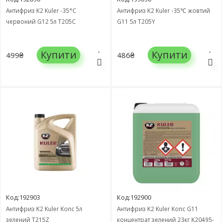
Антифриз K2 Kuler -35°C
Антифриз K2 Kuler -35℃ жовтий
червоний G12 5л T205C
G11 5л T205Y
Купити
Купити
499₴
486₴
Код:192903
Код:192900
Антифриз K2 Kuler Konc 5л
Антифриз K2 Kuler Konc G11
зелений T215Z
концентрат зелений 23кг K20495-