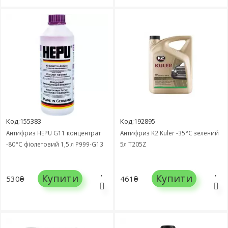
Код:155383
Код:192895
Антифриз HEPU G11 концентрат
Антифриз K2 Kuler -35°C зелений
-80°C фіолетовий 1,5 л P999-G13
5л T205Z
Купити
Купити
530₴
461₴