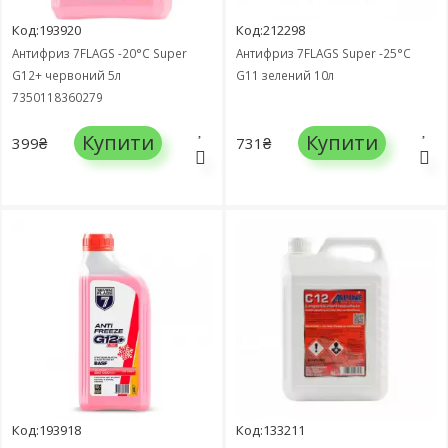
Код:193920
Код:212298
Антифриз 7FLAGS -20°C Super
Антифриз 7FLAGS Super -25°C
G12+ червоний 5л
G11 зелений 10л
7350118360279
Купити
Купити
399₴
731₴
Код:193918
Код:133211