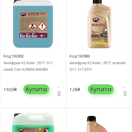
Код:192892
Код:192886
Антифриз K2 Kuler -35°C G11
Антифриз K2 Kuler -35°C жовтий
синій 22кг K20496-W406N
G11 1л T201Y
Купити
Купити
1920₴
128₴