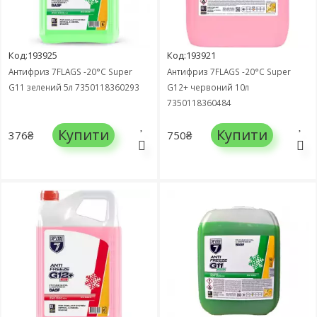
Код:193925
Код:193921
Антифриз 7FLAGS -20°C Super
Антифриз 7FLAGS -20°C Super
G11 зелений 5л 7350118360293
G12+ червоний 10л
7350118360484
Купити
Купити
376₴
750₴