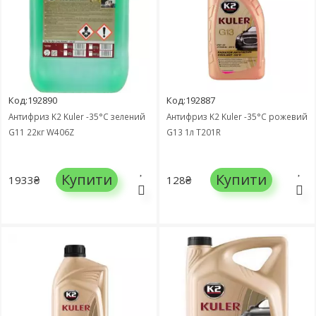
Код:192890
Код:192887
Антифриз K2 Kuler -35°C зелений
Антифриз K2 Kuler -35°C рожевий
G11 22кг W406Z
G13 1л T201R
Купити
Купити
1933₴
128₴