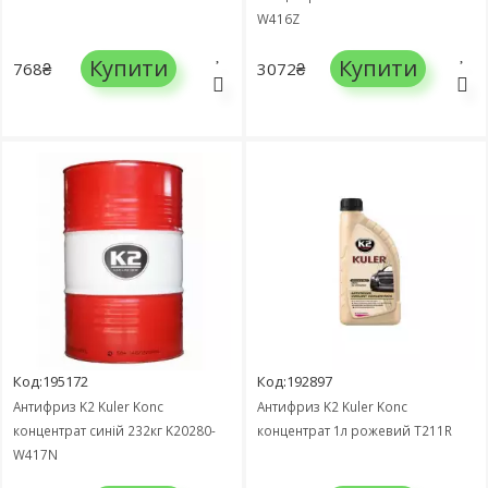
W416Z
Купити
Купити
768₴
3072₴
Код:195172
Код:192897
Антифриз K2 Kuler Konc
Антифриз K2 Kuler Konc
концентрат синій 232кг K20280-
концентрат 1л рожевий T211R
W417N