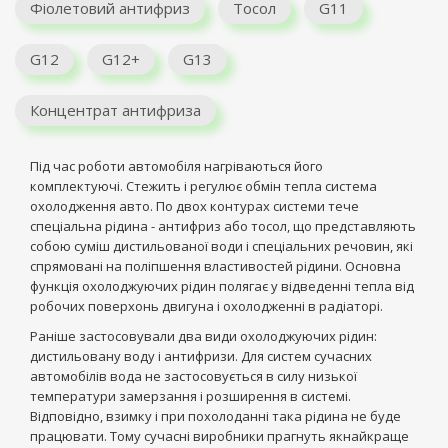
Фіолетовий антифриз
Тосол
G11
G12
G12+
G13
Концентрат антифриза
Під час роботи автомобіля нагріваються його
комплектуючі. Стежить і регулює обмін тепла система
охолодження авто. По двох контурах системи тече
спеціальна рідина - антифриз або тосол, що представляють
собою суміш дистильованої води і спеціальних речовин, які
спрямовані на поліпшення властивостей рідини. Основна
функція охолоджуючих рідин полягає у відведенні тепла від
робочих поверхонь двигуна і охолодженні в радіаторі.
Раніше застосовували два види охолоджуючих рідин:
дистильовану воду і антифризи. Для систем сучасних
автомобілів вода не застосовується в силу низької
температури замерзання і розширення в системі.
Відповідно, взимку і при похолоданні така рідина не буде
працювати. Тому сучасні виробники прагнуть якнайкраще