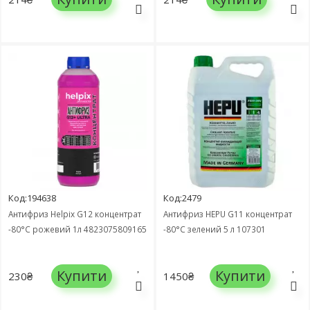
Код:194638
Код:2479
Антифриз Helpix G12 концентрат
Антифриз HEPU G11 концентрат
-80°C рожевий 1л 4823075809165
-80°C зелений 5 л 107301
Купити
Купити
230₴
1450₴