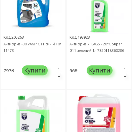
Код:205263
Код:193923
Антифриз -30 VAMP G11 синій 10л
Антифриз 7FLAGS - 20°C Super
11473
G11 зелений 1л 7350118360286
Купити
Купити
797₴
96₴