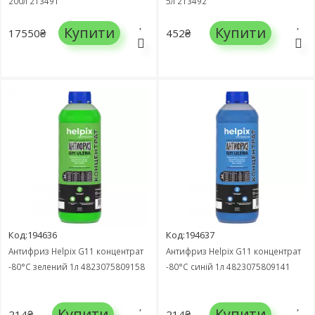
200л 213491
5л 213492
Купити
Купити
17550₴
452₴
Код:194636
Код:194637
Антифриз Helpix G11 концентрат
Антифриз Helpix G11 концентрат
-80°C зелений 1л 4823075809158
-80°C синій 1л 4823075809141
Купити
Купити
214₴
214₴