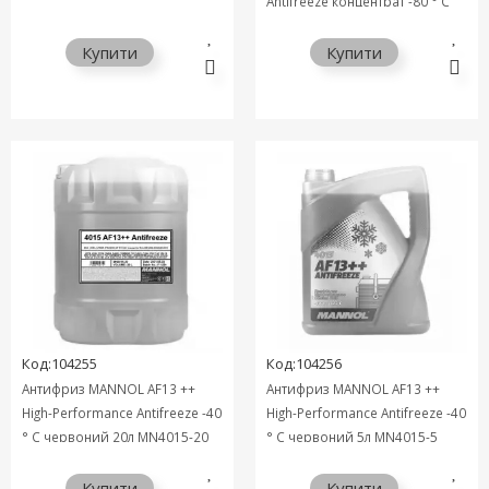
Antifreeze концентрат -80 ° C
червоний 20л MN4115-20
Купити
Купити
Код:104255
Код:104256
Антифриз MANNOL AF13 ++
Антифриз MANNOL AF13 ++
High-Performance Antifreeze -40
High-Performance Antifreeze -40
° C червоний 20л MN4015-20
° C червоний 5л MN4015-5
Купити
Купити