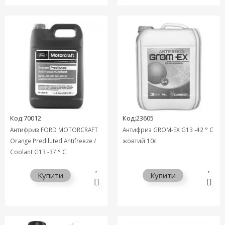
Код:70012
Код:23605
Антифриз FORD MOTORCRAFT
Антифриз GROM-EX G13 -42 ° C
Orange Prediluted Antifreeze /
жовтий 10л
Coolant G13 -37 ° C
помаранчевий 4л VC3DILB
Купити
Купити