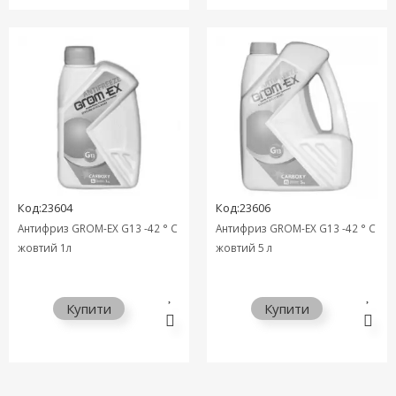
Код:23604
Код:23606
Антифриз GROM-EX G13 -42 ° C
Антифриз GROM-EX G13 -42 ° C
жовтий 1л
жовтий 5 л
Купити
Купити