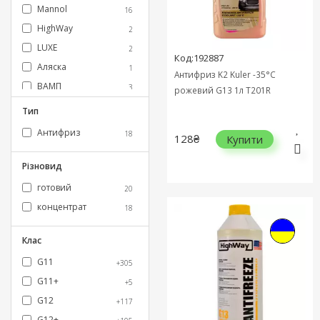
Mannol
16
HighWay
2
LUXE
2
Код:192887
Аляска
1
Антифриз K2 Kuler -35°C
ВАМП
3
рожевий G13 1л T201R
Ford
2
Тип
Grom-Ex
3
Антифриз
18
128₴
Купити
Hepu
1
K2
2
Різновид
KROON OIL
3
готовий
20
VAG
1
концентрат
18
Клас
G11
+305
G11+
+5
G12
+117
G12+