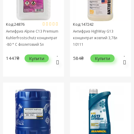
Код:24876
Код:147242
Антифриз Alpine C13 Premium
Антифриз HighWay G13
Kuhlerfrostschutz концентрат
концентрат жовтий 3,78л
-80 ° C фіолетовий 5л
10111
1447₴
584₴
Купити
Купити