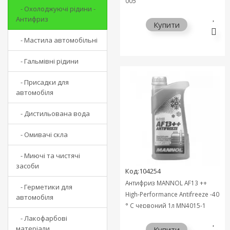
005
- Охолоджуючі рідини -
Антифриз
Купити
- Мастила автомобільні
- Гальмівні рідини
- Присадки для
автомобіля
- Дистильована вода
- Омивачі скла
- Миючі та чистячі
засоби
Код:104254
Антифриз MANNOL AF13 ++
- Герметики для
High-Performance Antifreeze -40
автомобіля
° C червоний 1л MN4015-1
- Лакофарбові
матеріали
Купити