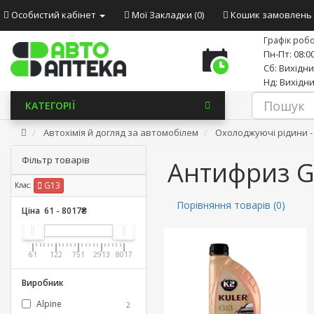
Особистий кабінет
Мої Закладки (0)
Кошик замовлень
Графік робо
Пн-Пт: 08:00
Сб: Вихідн
Нд: Вихідн
КАТЕГОРІЇ
Автохімія й догляд за автомобілем
Охолоджуючі рідини 
Фільтр товарів
Антифриз 
G13
Клас:
Порівняння товарів (0)
Ціна
61
-
8017
₴
61
122
751
2913
8017
Виробник
Alpine
2