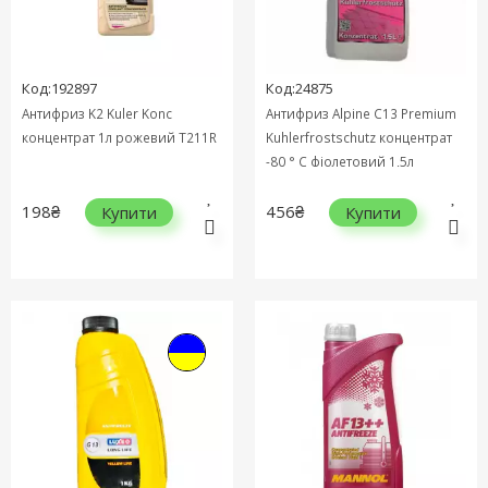
Код:192897
Код:24875
Антифриз K2 Kuler Konc
Антифриз Alpine C13 Premium
концентрат 1л рожевий T211R
Kuhlerfrostschutz концентрат
-80 ° C фіолетовий 1,5л
198₴
456₴
Купити
Купити