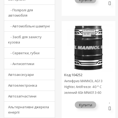
- Поліролі для
автомобіля
- Автомобільні шампуні
- Засіб для захисту
кузова
- Серветки, губки
- Антисептики
Автоаксесуари
Код:104252
Антифриз MANNOL AG13
Автоелектроніка
Hightec Antifreeze -40 ° C
зелений 60л MN4013-60
Автозапчастини
Купити
Альтернативні джерела
енергії