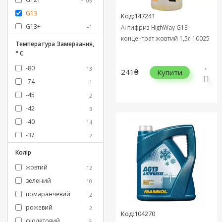
+105
G13
Код:147241
G13+
Антифриз HighWay G13
+1
концентрат жовтий 1,5л 10025
G15
+1
Температура Замерзання,
° C
G30
+1
G40
-80
+2
13
241₴
Купити
G48
-74
+3
1
тосол
-45
+105
2
-42
3
-40
14
-37
2
-36
1
Колір
-35
1
жовтий
12
зелений
10
помаранчевий
2
рожевий
2
Код:104270
фіолетовий
5