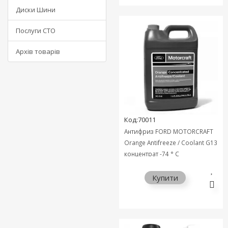
Диски Шини
Послуги СТО
Архів товарів
Код:70011
Антифриз FORD MOTORCRAFT
Orange Antifreeze / Coolant G13
концентрат -74 ° C
помаранчевий 4л VC3B
Купити