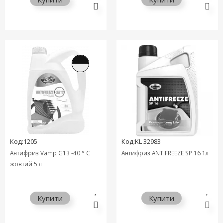
Код:1205
Код:KL 32983
Антифриз Vamp G13 -40 ° C
Антифриз ANTIFREEZE SP 16 1л
жовтий 5 л
Купити
Купити