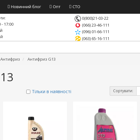
Новинний блог
Опт
СТО
ти:
0(800)21-03-22
 - 17:00
(066) 23-46-111
ий
(096) 01-66-111
ий
(063) 65-16-111
- Антифриз
Антифриз G13
G13
Сортувати:
Тільки в наявності