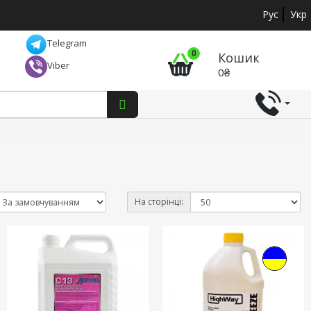
Рус
Укр
Telegram
0
Кошик
Viber
0₴
На сторінці: