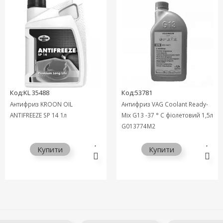
Код:KL 35488
Код:53781
Антифриз KROON OIL
Антифриз VAG Coolant Ready-
ANTIFREEZE SP 14 1л
Mix G13 -37 ° C фіолетовий 1,5л
G013774M2
Купити
Купити