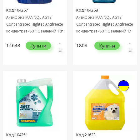
Код:104267
Код:104268
Антифриз MANNOL AG13
Антифриз MANNOL AG13
Concentrated Hightec Antifreeze
Concentrated Hightec Antifreeze
концентрат -80 ° C зелений 10л
концентрат -80 ° C зелений 1л
MN4113-10
MN4113-1
1464₴
180₴
Купити
Купити
Код:104251
Код:21623