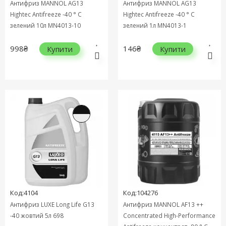
Антифриз MANNOL AG13
Антифриз MANNOL AG13
Hightec Antifreeze -40 ° C
Hightec Antifreeze -40 ° C
зелений 10л MN4013-10
зелений 1л MN4013-1
998₴
146₴
Купити
Купити
Код:4104
Код:104276
Антифриз LUXE Long Life G13
Антифриз MANNOL AF13 ++
-40 жовтий 5л 698
Concentrated High-Performance