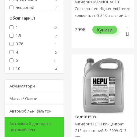
Антифриз MANNOL AG13
червоний
7
Concentrated Hightec Antifreeze
концентрат -80 ° C зелений 5л
Обсяг Тари, Л
MN4113-5
1
12
799₴
Купити
1.5
2
3.78
1
4
2
5
11
10
4
20
3
60
Акумулятори
2
1
Масла / Оливи
Автомобільні фільтри
Код:161508
Автохімія й догляд за
Антифриз HEPU концентрат
автомобілем
G13 фіолетовий 5л P999-G13-