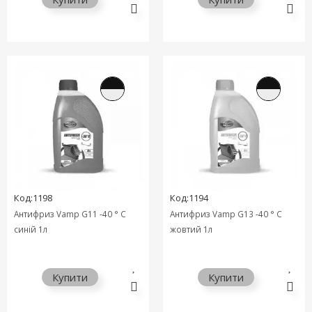
Код:1198
Код:1194
Антифриз Vamp G11 -40 ° C
Антифриз Vamp G13 -40 ° C
синій 1л
жовтий 1л
Купити
Купити