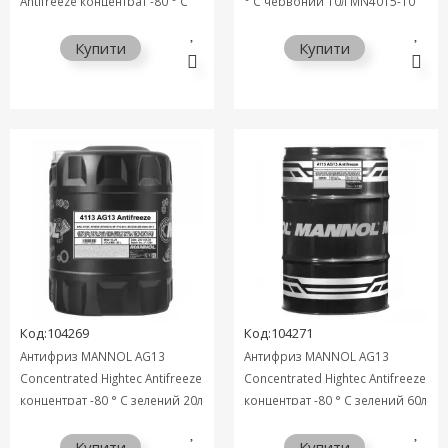
Antifreeze концентрат -80 ° C
° C червоний 10л MN4015-10
червоний 5л MN4115-5
Купити
Купити
Код:104269
Код:104271
Антифриз MANNOL AG13
Антифриз MANNOL AG13
Concentrated Hightec Antifreeze
Concentrated Hightec Antifreeze
концентрат -80 ° C зелений 20л
концентрат -80 ° C зелений 60л
MN4113-20
MN4113-60
Купити
Купити