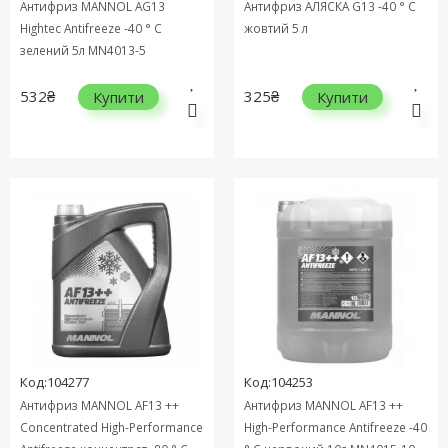
Антифриз MANNOL AG13
Антифриз АЛЯСКА G13 -40 ° C
Hightec Antifreeze -40 ° C
жовтий 5 л
зелений 5л MN4013-5
532₴
325₴
Купити
Купити
Код:104277
Код:104253
Антифриз MANNOL AF13 ++
Антифриз MANNOL AF13 ++
Concentrated High-Performance
High-Performance Antifreeze -40