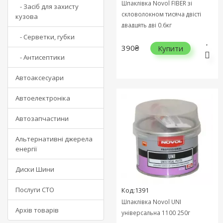
Шпаклівка Novol FIBER зі
- Засіб для захисту
скловолокном тисяча двісті
кузова
двадцять дві 0,6кг
- Серветки, губки
390₴
Купити
- Антисептики
Автоаксесуари
Автоелектроніка
Автозапчастини
Альтернативні джерела
енергії
Диски Шини
Послуги СТО
Код:1391
Шпаклівка Novol UNI
Архів товарів
універсальна 1100 250г