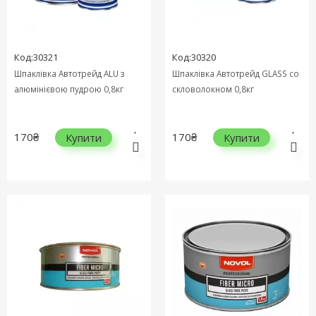
Код:30321
Код:30320
Шпаклівка Автотрейд ALU з
Шпаклівка Автотрейд GLASS cо
алюмінієвою пудрою 0,8кг
скловолокном 0,8кг
170₴
170₴
Купити
Купити