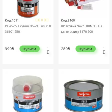
Код:1611
Код:3160
Ремонтна суміш Novol Plus 710
Шпаклівка Novol BUMPER FIX
36101 250г
для пластику 1170 200г
390₴
280₴
Купити
Купити