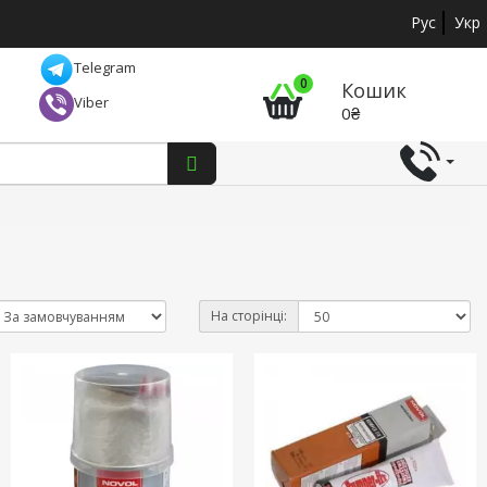
Рус
Укр
Telegram
0
Кошик
Viber
0₴
На сторінці: