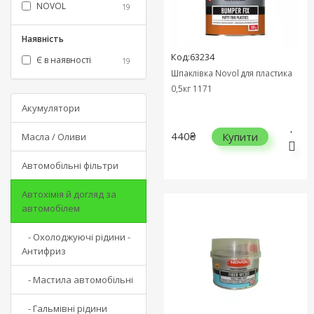
NOVOL
19
Наявність
Код:63234
Є в наявності
19
Шпаклівка Novol для пластика
0,5кг 1171
Акумулятори
440₴
Купити
Масла / Оливи
Автомобільні фільтри
Автохімія й догляд за
автомобілем
- Охолоджуючі рідини -
Антифриз
- Мастила автомобільні
- Гальмівні рідини