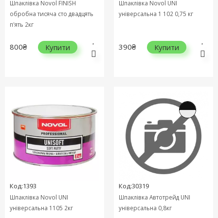
Шпаклівка Novol FINISH
Шпаклівка Novol UNI
обробна тисяча сто двадцять
універсальна 1 102 0,75 кг
п'ять 2кг
800₴
390₴
Купити
Купити
Код:1393
Код:30319
Шпаклівка Novol UNI
Шпаклівка Автотрейд UNI
універсальна 1105 2кг
універсальна 0,8кг