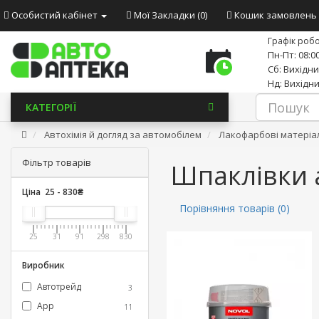
Особистий кабінет
Мої Закладки (0)
Кошик замовлень
Графік робо
Пн-Пт: 08:00
Сб: Вихідн
Нд: Вихідн
КАТЕГОРІЇ
Автохімія й догляд за автомобілем
Лакофарбові матеріа
Фільтр товарів
Шпаклівки 
Ціна
25
-
830
₴
Порівняння товарів (0)
25
31
91
298
830
Виробник
Автотрейд
3
App
11