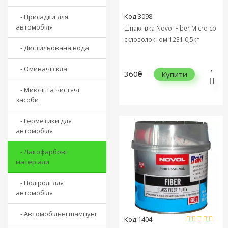
Код:3098
- Присадки для
автомобіля
Шпаклівка Novol Fiber Micro cо
скловолокном 1231 0,5кг
- Дистильована вода
- Омивачі скла
360₴
Купити
- Миючі та чистячі
засоби
- Герметики для
автомобіля
- Лакофарбові
матеріали
- Поліролі для
автомобіля
- Автомобільні шампуні
Код:1404