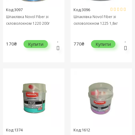
Код:3097
Код:3096
Шпаклівка Novol Fiber зі
Шпаклівка Novol Fiber зі
скловолокном 1220 200г
скловолокном 1225 1,8кг
170₴
770₴
Купити
Купити
Код:1374
Код:1612