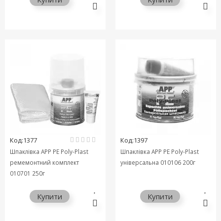
Код:1377
Код:1397
Шпаклівка APP PE Poly-Plast
Шпаклівка APP PE Poly-Plast
ремемонтний комплект
універсальна 010106 200г
010701 250г
Купити
Купити