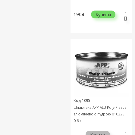
190₴
Купити
Код:1395
Шпаклівка APP ALU Poly-Plast з
алюмінієвою пудрою 010223
0,6 кг
Купити