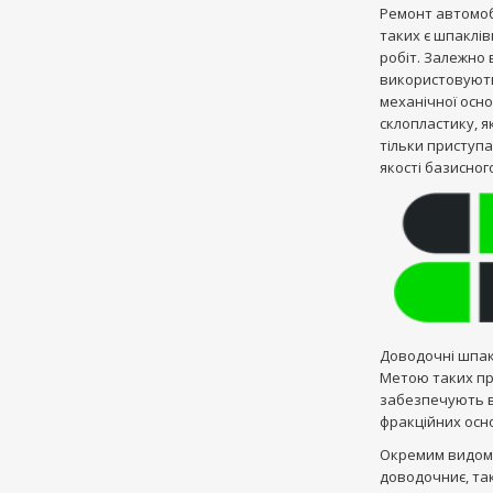
Ремонт автомоб
таких є шпаклів
робіт. Залежно 
використовують
механічної осн
склопластику, як
тільки приступ
якості базисног
Доводочні шпакл
Метою таких пр
забезпечують в
фракційних осн
Окремим видом 
доводочниє, так