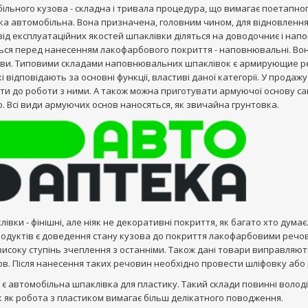
ільного кузова - складна і тривала процедура, що вимагає поетапног
ка автомобільна. Вона призначена, головним чином, для відновлення
від експлуатаційних якостей шпаклівки діляться на доводочниє і нап
ся перед нанесенням лакофарбового покриття - наповнювальні. Вони
ови. Типовими складами наповнювальних шпаклівок є армирующие ре
і відповідають за основні функції, властиві даної категорії. У продаж
ати до роботи з ними. А також можна приготувати армуючої основу с
о. Всі види армуючих основ наносяться, як звичайна грунтовка.
івки - фінішні, але ніяк не декоративні покриття, як багато хто дум
одуктів є доведення стану кузова до покриття лакофарбовими речов
исоку ступінь зчеплення з останніми. Також дані товари виправляют
ов. Після нанесення таких речовин необхідно провести шліфовку або 
є автомобільна шпаклівка для пластику. Такий склади повинні волод
 як робота з пластиком вимагає більш делікатного поводження.