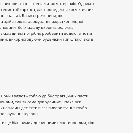
о використання спеціальних матеріалів. Одним з
 геометрії каркаса, для проведення косметичних
овнювальні. Базисні речовини, що
 здійснюють формування жорсткої і міцної
човини. До їх складу входять волокна
у є склади, які потрібно розбавити водою, а потім
амим, використовуючи будь-який тип шпаклівки в
ає. Вони являють собою дрібнофракційних пасти.
инами, так як саме доводочниє шпаклівки
ь незначні дефекти після використання грубо
полірування кузова.
іти ще більшими адгезивними властивостями, ніж