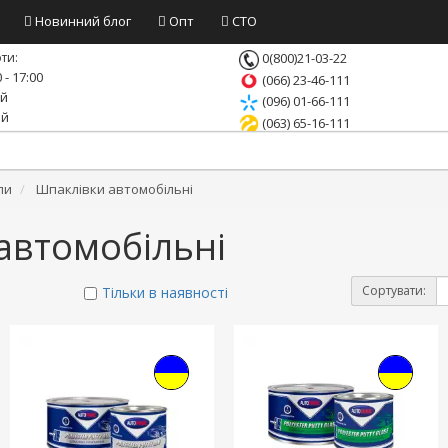
Новинний блог
Опт
СТО
ти:
0(800)21-03-22
 - 17:00
(066) 23-46-111
ий
(096) 01-66-111
ий
(063) 65-16-111
ли
Шпаклівки автомобільні
автомобільні
Сортувати:
Тільки в наявності