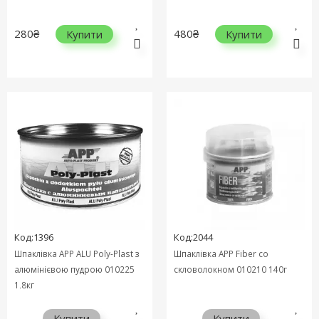
280₴
480₴
Купити
Купити
Код:1396
Код:2044
Шпаклівка APP ALU Poly-Plast з
Шпаклівка APP Fiber cо
алюмінієвою пудрою 010225
скловолокном 010210 140г
1,8кг
Купити
Купити