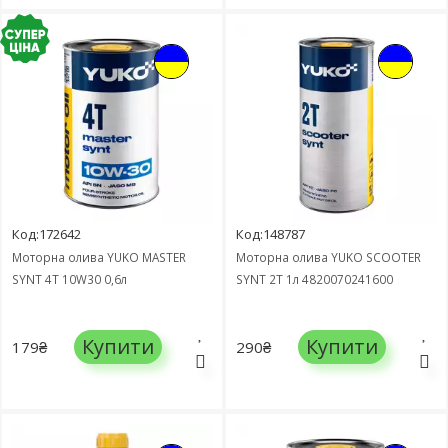
Код:172642
Код:148787
Моторна олива YUKO MASTER
Моторна олива YUKO SCOOTER
SYNT 4T 10W30 0,6л
SYNT 2T 1л 4820070241600
Купити
Купити
179₴
290₴