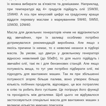
їх можна вибирати за в'язкістю та домішками. Наприклад,
при температурі від 4+ градусів підійдуть олії 15W30,
15W40. А ось при мінусовій цифрі на градуснику краще
віддати перевагу маслам з маркуванням 5W40, 5W50,
10W30, 10W40.
Масла для дизельних генераторів нічим не відрізняються
від звичайних, при їх заливці особливо потрібно
дотримуватися рекомендацій виробника. Але якщо з
якоїсь причини їх немає, то є невеликі нюанси в підборі
масла. За умови, що двигун у дизельному генераторі
відносно невеликий (до 50кВт), то для нього підійдуть і
звичайні олії, такі як і для бензинових станцій. Але якщо
потужність вища, то тут уже потрібно підбирати олії, які
підходять для вантажних машин. Так як при збільшенні
потужності згоряє більше палива, воно утворює більшу
кількість побічних продуктів, відповідно, це все потрапляє
в олію та робить його густішим. Це погіршує його функції
та прохідність між деталями. Щоб цього не відбувалося
застосовуються спеціальні масла для вантажних машин з
великою кількістю миючих присадок.