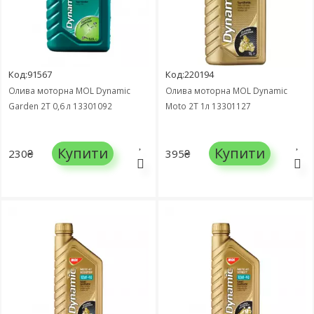
Код:91567
Код:220194
Олива моторна MOL Dynamic
Олива моторна MOL Dynamic
Garden 2Т 0,6 л 13301092
Moto 2T 1л 13301127
Купити
Купити
230₴
395₴