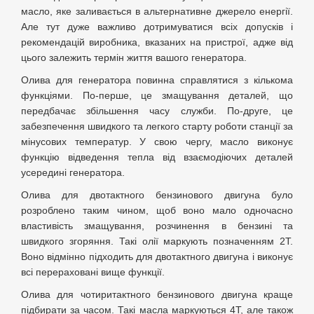
масло, яке заливається в альтернативне джерело енергії.
Але тут дуже важливо дотримуватися всіх допусків і
рекомендацій виробника, вказаних на пристрої, адже від
цього залежить термін життя вашого генератора.
Олива для генератора повинна справлятися з кількома
функціями. По-перше, це змащування деталей, що
передбачає збільшення часу служби. По-друге, це
забезпечення швидкого та легкого старту роботи станції за
мінусових температур. У свою чергу, масло виконує
функцію відведення тепла від взаємодіючих деталей
усередині генератора.
Олива для двотактного бензинового двигуна було
розроблено таким чином, щоб воно мало одночасно
властивість змащування, розчинення в бензині та
швидкого згоряння. Такі олії маркують позначенням 2Т.
Воно відмінно підходить для двотактного двигуна і виконує
всі перераховані вище функції.
Олива для чотиритактного бензинового двигуна краще
підбирати за часом. Такі масла маркуються 4Т, але також