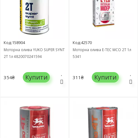
Код:158904
Код:42570
Моторна олива YUKO SUPER SYNT
Моторна олива Е-ТЕС MCO 2T 1л
2T 1л 4820070241594
5341
Купити
Купити
354₴
311₴