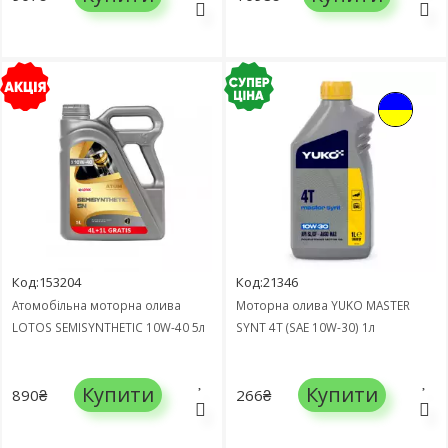
Код:153204
Код:21346
Атомобільна моторна олива
Моторна олива YUKO MASTER
LOTOS SEMISYNTHETIC 10W-40 5л
SYNT 4T (SAE 10W-30) 1л
Купити
Купити
890₴
266₴