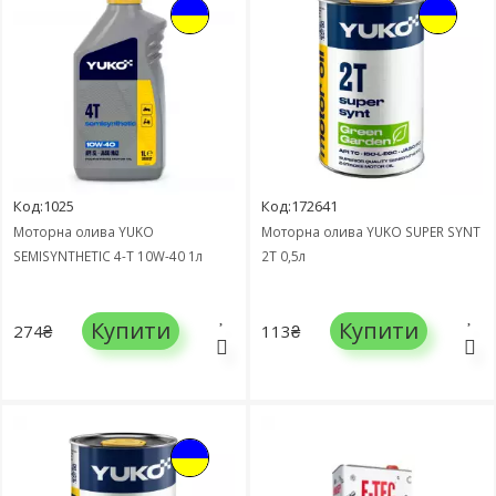
Код:1025
Код:172641
Моторна олива YUKO
Моторна олива YUKO SUPER SYNT
SEMISYNTHETIC 4-T 10W-40 1л
2T 0,5л
Купити
Купити
274₴
113₴