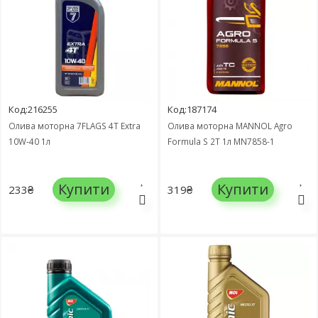
Код:216255
Код:187174
Олива моторна 7FLAGS 4Т Extra
Олива моторна MANNOL Agro
10W-40 1л
Formula S 2T 1л MN7858-1
Купити
Купити
233₴
319₴