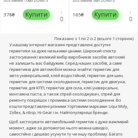
роз'ємний 10мл DD6673
роз'ємний 3мл DD6670
Купити
Купити
378₴
165₴
Показано з 1 по 2 із 2 (всього 1 сторінок)
У нашому інтернет магазині представлені доступні
герметики за дуже низькими цінами. Широкий спектр
застосування і великий вибір виробників засобів автохімії
не залишить вас байдужим. Серед наших засобів, а саме
герметиків для автомобіля можна знайти: герметик для
авто універсальний, клей водостійкий, герметик для шин,
герметик для системи охолодження, герметик для двигуна,
герметик для КПП, герметик для скла, клеї універсальні,
монтажна паста, а також спрей охолоджувач, спрей для
ремонту покришок і промивка системи охолодження. Всі
кошти представлені різними торговими марками: Liqui Moly,
Zollex, & nbsp; Hi-Gear і ін. Найпопулярніші бренди.
Щоб застосувати автомобільний герметик є дуже важливий
момент, адже за допомогою нього можна швидко,
самостійно і дешево усунути ту чи іншу проблему. Багато