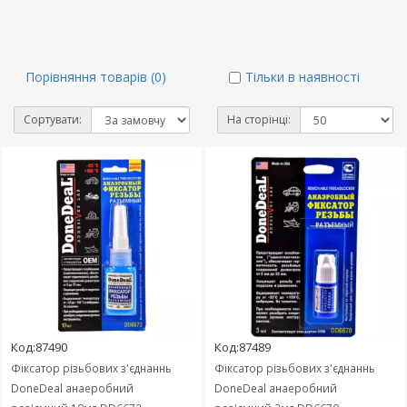
Порівняння товарів (0)
Тільки в наявності
Сортувати:
На сторінці:
Код:87490
Код:87489
Фіксатор різьбових з'єднаннь
Фіксатор різьбових з'єднаннь
DoneDeal анаеробний
DoneDeal анаеробний