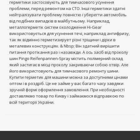
герметики застосовують для тимчасового усунення
проблеми, перед ремонтом на СТО. Інші герметики здатні
нейтралізувати проблему повністю і уберегти автомобіль
від подібних випадків в майбутньому. Наприклад,
металлогерметік систем охолодження Hi-Gear
використовується для усунення течі, наприклад антифризу,
так як відмінно герметизирует різні тріщини і дірки в
металевих конструкціях. & Nbsp; Він здатний вирішити
питання протікання раз і назавжди. А ось засіб від проколу
шин Pingo Reifenpannen-Spray містить полімерний склад
який застигає в місці проколу закриваючи собою отвір. Але
його використовують для тимчасового ремонту шини.
Купити герметик для машини можна за доступними цінами
оптом і в роздріб. Це не займе у вас багато часу завдяки
зручній формі оформлення замовлення. При необхідності
доставляємо товар по Києву і займаємося відправкою по
всій території України.