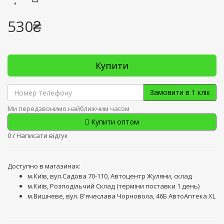
530₴
Купити
Замовити в 1 клік
Ми передзвонимо найближчим часом
Купити оптом
0
/
Написати відгук
Доступно в магазинах:
м.Київ, вул.Садова 70-110, Автоцентр Жуляни, склад
м.Київ, Розподільчий Склад (терміни поставки 1 день)
м.Вишневе, вул. В'ячеслава Чорновола, 46Б АвтоАптека XL