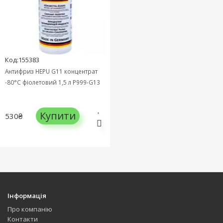
Код:155383
Антифриз HEPU G11 концентрат
-80°C фіолетовий 1,5 л P999-G13
Купити
530₴
Інформація
Про компанію
Контакти