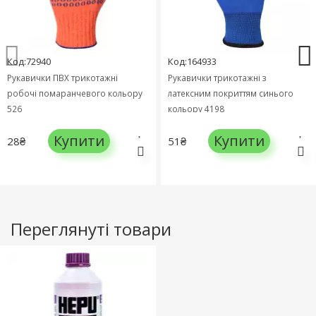
Код:72940
Код:164933
Рукавички ПВХ трикотажні
Рукавички трикотажні з
робочі помаранчевого кольору
латексним покриттям синього
526
кольору 4198
Купити
Купити
28₴
51₴
Переглянуті товари