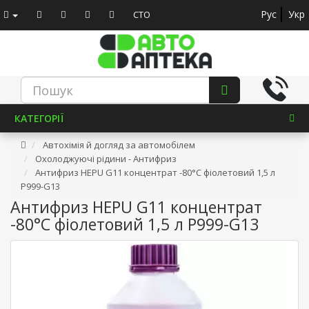
Рус
Укр
СТО
КАТЕГОРІЇ
Автохімія й догляд за автомобілем
Охолоджуючі рідини - Антифриз
Антифриз HEPU G11 концентрат -80°C фіолетовий 1,5 л
P999-G13
Антифриз HEPU G11 концентрат
-80°C фіолетовий 1,5 л P999-G13