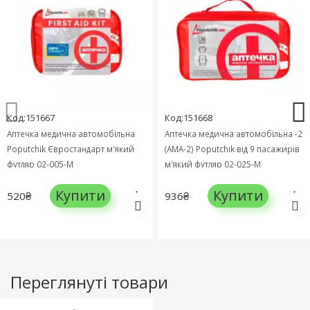
Код:151667
Код:151668
Аптечка медична автомобільна
Аптечка медична автомобільна -2
Poputchik Євростандарт м'який
(АМА-2) Poputchik від 9 пасажирів
футляр 02-005-М
м'який футляр 02-025-М
Купити
Купити
520₴
936₴
Переглянуті товари