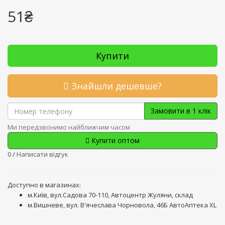
51₴
Купити
Знайшли дешевше?
Замовити в 1 клік
Ми передзвонимо найближчим часом
Купити оптом
0
/
Написати відгук
Доступно в магазинах:
м.Київ, вул.Садова 70-110, Автоцентр Жуляни, склад
м.Вишневе, вул. В'ячеслава Чорновола, 46Б АвтоАптека XL