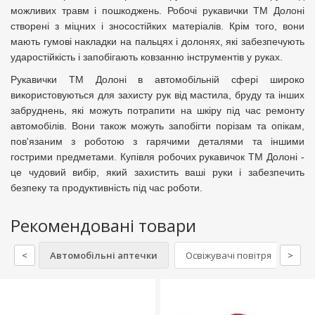
можливих травм і пошкоджень. Робочі рукавички ТМ Долоні
створені з міцних і зносостійких матеріалів. Крім того, вони
мають гумові накладки на пальцях і долонях, які забезпечують
ударостійкість і запобігають ковзанню інструментів у руках.
Рукавички ТМ Долоні в автомобільній сфері широко
використовуються для захисту рук від мастила, бруду та інших
забруднень, які можуть потрапити на шкіру під час ремонту
автомобілів. Вони також можуть запобігти порізам та опікам,
пов'язаним з роботою з гарячими деталями та іншими
гострими предметами. Купівля робочих рукавичок ТМ Долоні -
це чудовий вибір, який захистить ваші руки і забезпечить
безпеку та продуктивність під час роботи
.
Рекомендовані товари
<
Автомобільні аптечки
Освіжувачі повітря
>
Мию