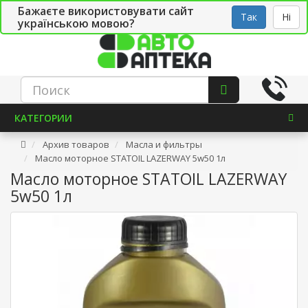
Бажаєте використовувати сайт
Рус
Укр
СТО
Так
Ні
українською мовою?
КАТЕГОРИИ
Архив товаров
Масла и фильтры
Масло моторное STATOIL LAZERWAY 5w50 1л
Масло моторное STATOIL LAZERWAY
5w50 1л