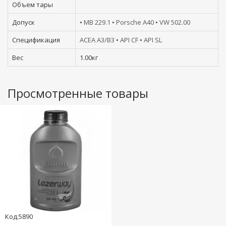
Объем тары
Допуск
•
MB 229.1
•
Porsche A40
•
VW 502.00
Спецификация
ACEA A3/B3
•
API CF
•
API SL
Вес
1.00кг
Просмотренные товары
Код:5890