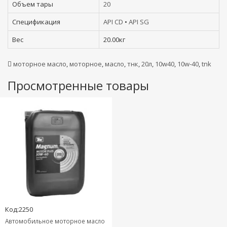
Объем тары
20
Спецификация
API CD
•
API SG
Вес
20.00кг
моторное масло
,
моторное
,
масло
,
тнк
,
20л
,
10w40
,
10w-40
,
tnk
Просмотренные товары
Код:2250
Автомобильное моторное масло