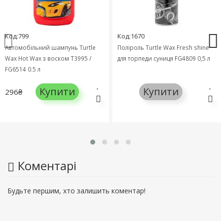
Код:799
Код:1670
Автомобільний шампунь Turtle
Поліроль Turtle Wax Fresh shine
Wax Hot Wax з воском T3995 /
для торпеди суниця FG4809 0,5 л
FG6514 0,5 л
Купити
Купити
296₴
Коментарі
Будьте першим, хто залишить коментар!