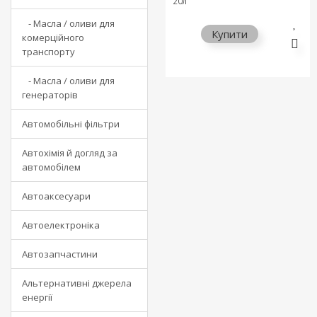
20л
- Масла / оливи для
Купити
комерційного
транспорту
- Масла / оливи для
генераторів
Автомобільні фільтри
Автохімія й догляд за
автомобілем
Автоаксесуари
Автоелектроніка
Автозапчастини
Альтернативні джерела
енергії