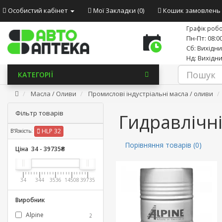
Особистий кабінет
Мої Закладки (0)
Кошик замовлень
Графік робо
Пн-Пт: 08:00
Сб: Вихідн
Нд: Вихідн
КАТЕГОРІЇ
Масла / Оливи
Промислові індустріальні масла / оливи
Фільтр товарів
Гидравлічн
HLP 32
В'Язкість:
Порівняння товарів (0)
Ціна
34
-
39735
₴
34
344
3536
14508
39735
Виробник
Alpine
2