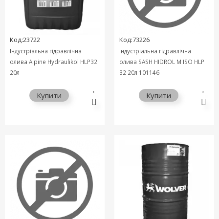
Код:23722
Код:73226
Індустріальна гідравлічна
Індустріальна гідравлічна
олива Alpine Hydraulikol HLP32
олива SASH HIDROL M ISO HLP
20л
32 20л 101146
Купити
Купити