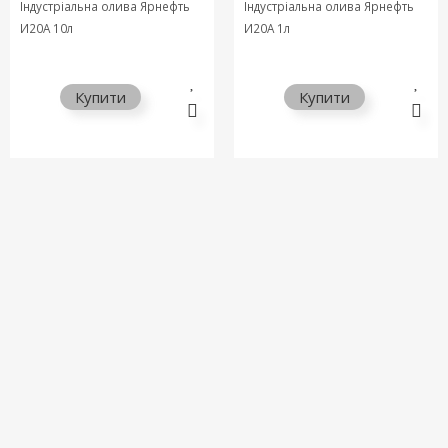
Індустріальна олива Ярнефть
Індустріальна олива Ярнефть
И20А 10л
И20А 1л
Купити
Купити