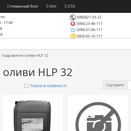
Новинний блог
Опт
СТО
ти:
0(800)21-03-22
 - 17:00
(066) 23-46-111
ий
(096) 01-66-111
ий
(063) 65-16-111
Гидравлічні оливи HLP 32
і оливи HLP 32
Сортувати:
Тільки в наявності