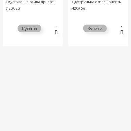
Індустріальна олива Ярнефть
Індустріальна олива Ярнефть
И20А 20л
И20А 5л
Купити
Купити