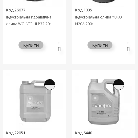
Код:26677
Код:1035
Індустріальна гідравлічна
Індустріальна олива YUKO
олива WOLVER HLP32 20л
И20А 200л
Купити
Купити
Код:22051
Код:6440