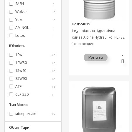
SASH
1
Wolver
2
Yuko
2
Код:24815
AMINOL
1
Індустріальна гідравлічна
Lotos
1
олива Alpine Hydraulikol HLP32
SPUTNIK
1л на розлив
3
В'Язкість
TEDEX
2
10w
+2
Купити
Аляска
1
10W30
+2
Mobil
1
15w40
+2
85W90
+2
ATF
+3
CLP 220
+1
H100
+1
Тип Масла
H68
+1
мінеральне
16
HLP 100
+4
HLP 150
+1
Обсяг Тари