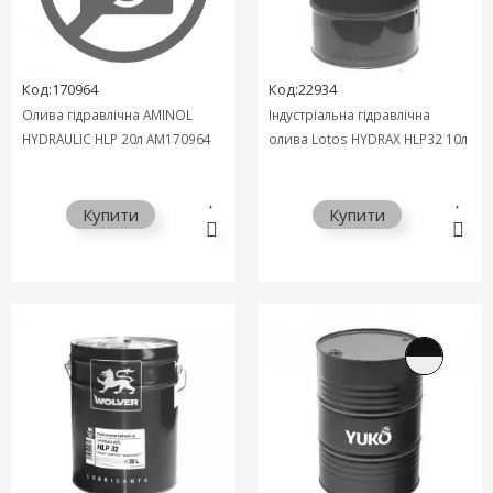
Код:170964
Код:22934
Олива гідравлічна AMINOL
Індустріальна гідравлічна
HYDRAULIC HLP 20л АМ170964
олива Lotos HYDRAX HLP32 10л
Купити
Купити