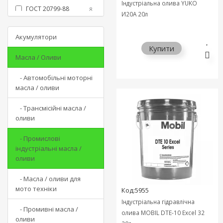
Індустріальна олива YUKO
ГОСТ 20799-88
SAE 30
8
+77
И20А 20л
И20А
SAE 40
8
+2
SAE 50
Акумулятори
+2
Купити
SAE 60
+1
Масла / Оливи
UTTO
+2
VDL100
- Автомобільні моторні
+3
масла / оливи
VG 68
+1
VHVI
+1
- Трансмісійні масла /
І-20А
оливи
+13
І-40А
+10
- Промислові
І-50А
+1
індустріальні масла /
М-10ДМ
оливи
+1
М-14В2
+1
- Масла / оливи для
М-8В
+1
мото техніки
Код:5955
МГЕ-46
+4
Індустріальна гідравлічна
- Промивні масла /
МГЕ-46В
+12
олива MOBIL DTE-10 Excel 32
оливи