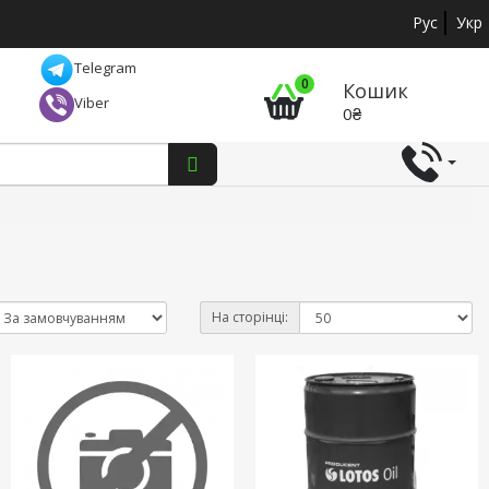
Рус
Укр
Telegram
0
Кошик
Viber
0₴
На сторінці: