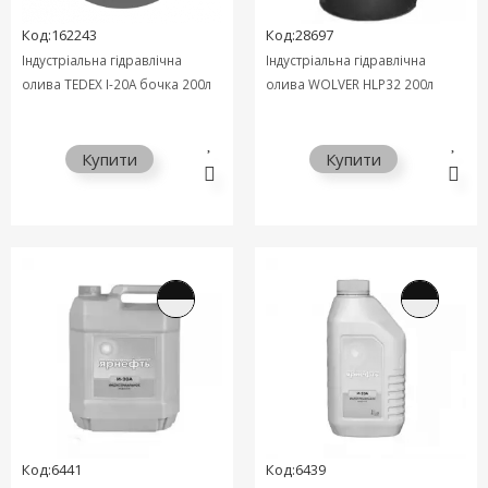
Код:162243
Код:28697
Індустріальна гідравлічна
Індустріальна гідравлічна
олива TEDEX І-20А бочка 200л
олива WOLVER HLP32 200л
Купити
Купити
Код:6441
Код:6439