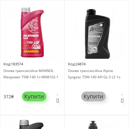
Код:183574
Код:24874
Олива трансмісійна MANNOL
Олива трансмісійнa Alpine
Maxpower 75W-140 1л MN8102-1
Syngear 75W-140 API GL-5 LS 1л
Купити
Купити
372₴