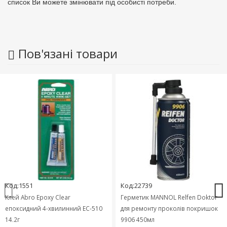
список Ви можете змінювати під особисті потреби.
Пов'язані товари
Код:1551
Код:22739
Клей Abro Epoxy Clear
Герметик MANNOL Relfen Doktor
епоксидний 4-хвилинний EC-510
для ремонту проколів покришок
14,2г
9906 450мл