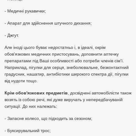
- Медичні рукавички;
- Апарат для здійснення штучного дихання;
- Джгут.
Але іноді цього буває недостатньо і, в ідеалі, окрім
обов'язкових медичних пристосувань, доповнити аптечку
препаратами під Ваші особливості або потреби членів сім'ї.
Наприклад, пігулки для серця, знеболювальне, безконтактний
градусник, нашатир, антибіотики широкого спектра дії, пігулки
від нудоти тощо.
Крім обов'язкових предметів
, досвідчені автомобілісти також
возять із собою речі, які дуже виручать у непередбачуваній
ситуації. До них належать:
- Запасне колесо, що підходить за сезоном;
- Буксирувальний трос;