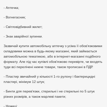
- Аптечка;
- Вогнегасник;
- Світловідбивний жилет;
- Знак аварійної зупинки.
Зазвичай купити автомобільну аптечку з усіма її обов'язковими
складовими можна в будь-якому магазині, який займається
автомобільною тематикою, або в інтернет-магазині подібного
формату. Але під час купівлі обов'язково перевірте, чи входять
туди всі перелічені нижче товари, також прописані в ПДР.
- Пластир звичайний у кількості 1-го рулону і бактерицидні
пластирі, мінімум 12 штук;
- Бинти для перев'язки, стерильні і не стерильні по 5 штук
різних розмірів, а також марлеві пакети;
- Ножиці;