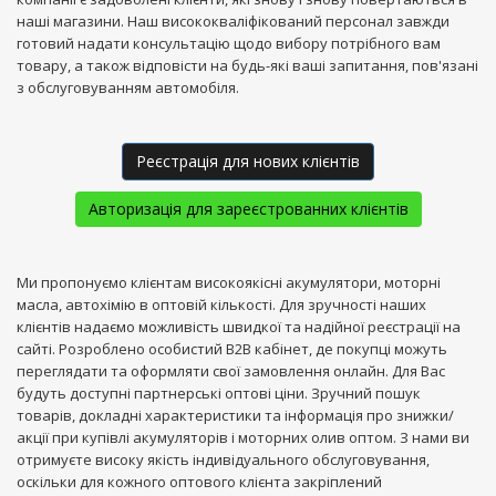
наші магазини. Наш висококваліфікований персонал завжди
готовий надати консультацію щодо вибору потрібного вам
товару, а також відповісти на будь-які ваші запитання, пов'язані
з обслуговуванням автомобіля.
Реєстрація для нових клієнтів
Авторизація для зареєстрованних клієнтів
Ми пропонуємо клієнтам високоякісні акумулятори, моторні
масла, автохімію в оптовій кількості. Для зручності наших
клієнтів надаємо можливість швидкої та надійної реєстрації на
сайті. Розроблено особистий B2B кабінет, де покупці можуть
переглядати та оформляти свої замовлення онлайн. Для Вас
будуть доступні партнерські оптові ціни. Зручний пошук
товарів, докладні характеристики та інформація про знижки/
акції при купівлі акумуляторів і моторних олив оптом. З нами ви
отримуєте високу якість індивідуального обслуговування,
оскільки для кожного оптового клієнта закріплений