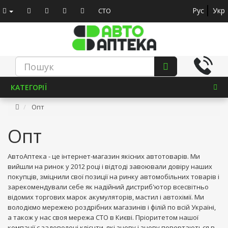
Рус
Укр
СТО
КАТЕГОРІЇ
Опт
Опт
АвтоАптека - це інтернет-магазин якісних автотоварів. Ми
вийшли на ринок у 2012 році і відтоді завоювали довіру наших
покупців, зміцнили свої позиції на ринку автомобільних товарів і
зарекомендували себе як надійний дистриб'ютор всесвітньо
відомих торгових марок акумуляторів, мастил і автохімії. Ми
володіємо мережею роздрібних магазинів і філій по всій Україні,
а також у нас своя мережа СТО в Києві. Пріоритетом нашої
компанії є задоволені клієнти, які знову і знову повертаються в