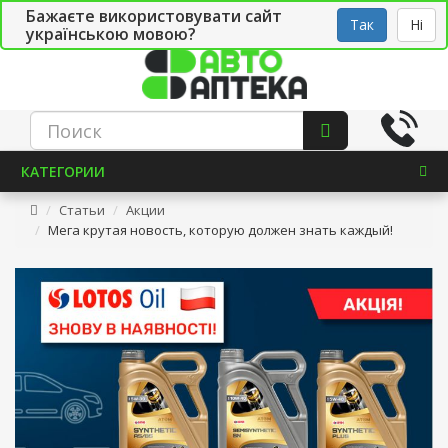
Бажаєте використовувати сайт
Рус
Укр
СТО
Так
Ні
українською мовою?
КАТЕГОРИИ
Статьи
Акции
Мега крутая новость, которую должен знать каждый!