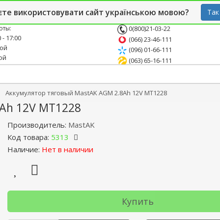
й блог
Опт
СТО
єте використовувати сайт українською мовою?
Так
оты:
0(800)21-03-22
 - 17:00
(066) 23-46-111
ной
(096) 01-66-111
ой
(063) 65-16-111
Аккумулятор тяговый MastAK AGM 2.8Ah 12V MT1228
Ah 12V MT1228
Производитель:
MastAK
Код товара:
5313
Наличие:
Нет в наличии
Купить