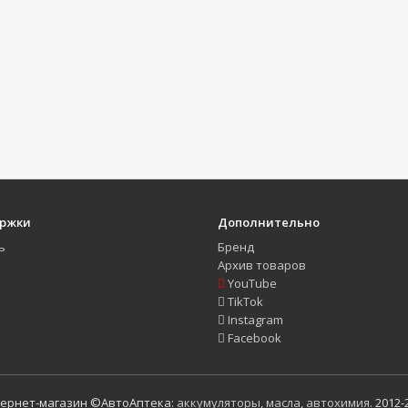
ержки
Дополнительно
ь
Бренд
Архив товаров
YouTube
TikTok
Instagram
Facebook
ернет-магазин ©АвтоАптека:
аккумуляторы
,
масла
,
автохимия
. 2012-