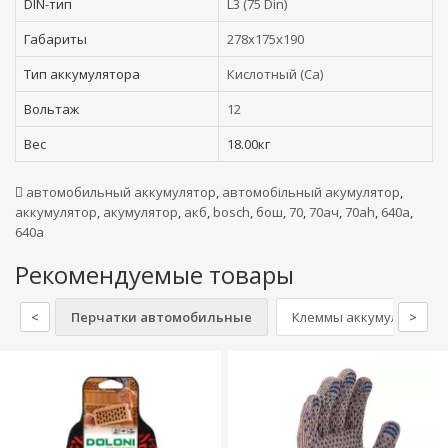
DIN-тип
L3 (75 Din)
Габариты
278x175x190
Тип аккумулятора
Кислотный (Ca)
Вольтаж
12
Вес
18.00кг
автомобильный аккумулятор
,
автомобільный акумулятор
,
аккумулятор
,
акумулятор
,
акб
,
bosch
,
бош
,
70
,
70ач
,
70ah
,
640а
,
640a
Рекомендуемые товары
<
Перчатки автомобильные
Клеммы аккумулятора
>