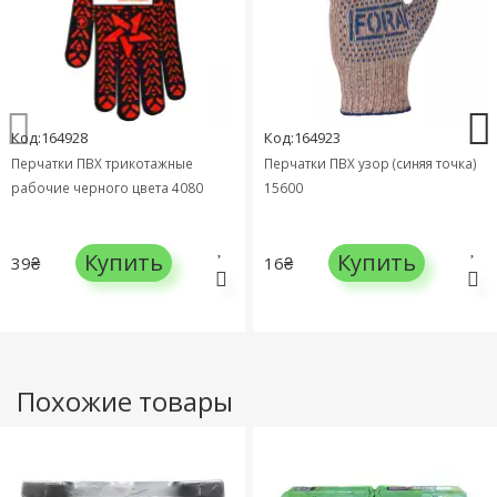
Код:164928
Код:164923
Перчатки ПВХ трикотажные
Перчатки ПВХ узор (синяя точка)
рабочие черного цвета 4080
15600
Купить
Купить
39₴
16₴
Похожие товары