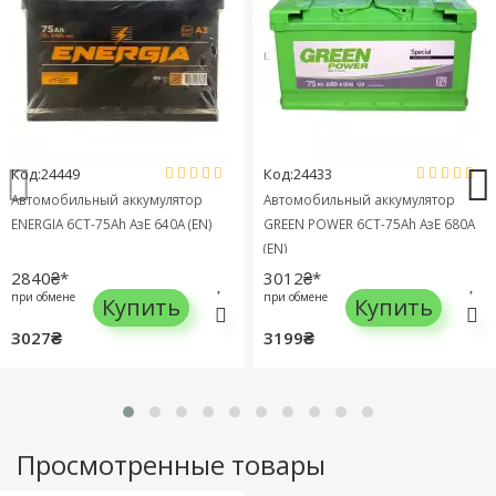
Код:24449
Код:24433
Автомобильный аккумулятор
Автомобильный аккумулятор
ENERGIA 6СТ-75Ah АзЕ 640A (EN)
GREEN POWER 6СТ-75Ah АзЕ 680A
(EN)
2840₴*
3012₴*
при обмене
при обмене
Купить
Купить
3027₴
3199₴
Просмотренные товары