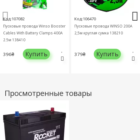
Код:107082
Код:106470
Пусковые провода Winso Booster
Пусковые провода WINSO 200А
Cables With Battery Clamps 400А
2,5м круглая сумка 138210
2,5м 138410
Купить
Купить
396₴
379₴
Просмотренные товары