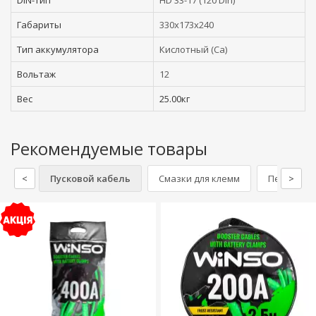
DIN-тип
HD 33-17 (120 Din)
Габариты
330x173x240
Тип аккумулятора
Кислотный (Ca)
Вольтаж
12
Вес
25.00кг
Рекомендуемые товары
<
Пусковой кабель
Смазки для клемм
Перчатки
>