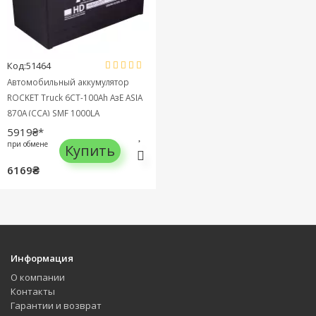
Код:51464
Автомобильный аккумулятор
ROCKET Truck 6СТ-100Ah АзЕ ASIA
870A (CCA) SMF 1000LA
5919₴*
при обмене
Купить
6169₴
Информация
О компании
Контакты
Гарантии и возврат