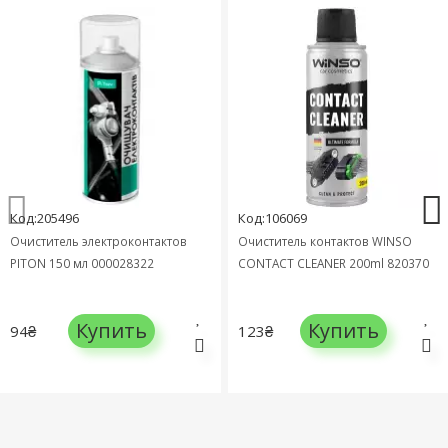
Код:205496
Код:106069
Очиститель электроконтактов
Очиститель контактов WINSO
PITON 150 мл 000028322
CONTACT CLEANER 200ml 820370
Купить
Купить
94₴
123₴