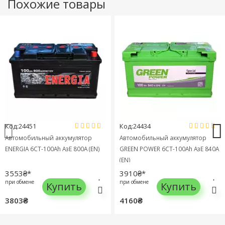
Похожие товары
Код:24451
Код:24434
Автомобильный аккумулятор
Автомобильный аккумулятор
ENERGIA 6СТ-100Ah АзЕ 800A (EN)
GREEN POWER 6СТ-100Ah АзЕ 840A
(EN)
3553₴*
3910₴*
при обмене
при обмене
Купить
Купить
3803₴
4160₴