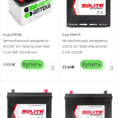
Код:209568
Код:164419
Автомобильный аккумулятор
Автомобильный аккумулятор
ROCKET 6СТ-65Ah Аз ASIA 590А
SOLITE 6СТ-65Ah ASIA Аз 550А
(CCA) SMF 75D23R А24
(CCA) 75D23R
Купить
Купить
3000₴
3540₴