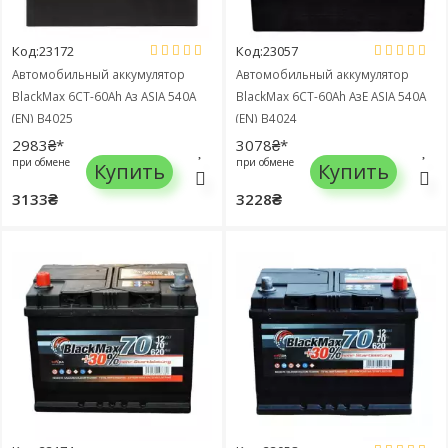
Код:23172
Код:23057
Автомобильный аккумулятор
Автомобильный аккумулятор
BlackMax 6СТ-60Ah Аз ASIA 540A
BlackMax 6СТ-60Ah АзЕ ASIA 540A
(EN) B4025
(EN) B4024
2983₴*
3078₴*
при обмене
при обмене
Купить
Купить
3133₴
3228₴