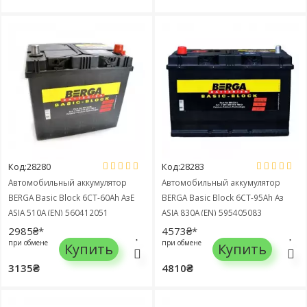
Код:28280
Код:28283
Автомобильный аккумулятор
Автомобильный аккумулятор
BERGA Basic Block 6СТ-60Ah АзЕ
BERGA Basic Block 6СТ-95Ah Аз
ASIA 510A (EN) 560412051
ASIA 830A (EN) 595405083
2985₴*
4573₴*
при обмене
при обмене
Купить
Купить
3135₴
4810₴