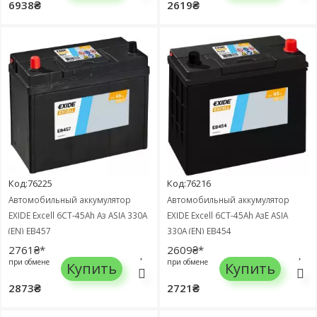
6938₴
2619₴
Код:76225
Код:76216
Автомобильный аккумулятор
Автомобильный аккумулятор
EXIDE Excell 6СТ-45Ah Аз ASIA 330A
EXIDE Excell 6СТ-45Ah АзЕ ASIA
(EN) EB457
330A (EN) EB454
2761₴*
2609₴*
при обмене
при обмене
Купить
Купить
2873₴
2721₴