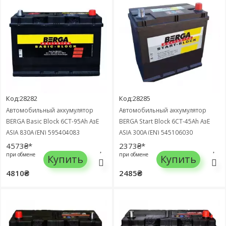
Код:28282
Код:28285
Автомобильный аккумулятор
Автомобильный аккумулятор
BERGA Basic Block 6СТ-95Ah АзЕ
BERGA Start Block 6СТ-45Ah АзЕ
ASIA 830A (EN) 595404083
ASIA 300A (EN) 545106030
4573₴*
2373₴*
при обмене
при обмене
Купить
Купить
4810₴
2485₴