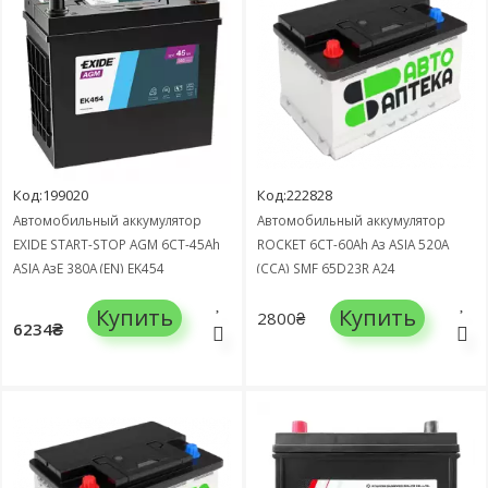
Код:199020
Код:222828
Автомобильный аккумулятор
Автомобильный аккумулятор
EXIDE START-STOP AGM 6СТ-45Ah
ROCKET 6СТ-60Ah Аз ASIA 520А
ASIA АзЕ 380А (EN) EK454
(CCA) SMF 65D23R A24
Купить
Купить
2800₴
6234₴