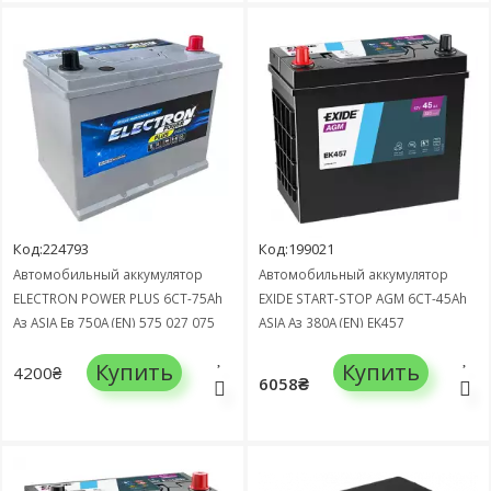
Код:224793
Код:199021
Автомобильный аккумулятор
Автомобильный аккумулятор
ELECTRON POWER PLUS 6СТ-75Ah
EXIDE START-STOP AGM 6СТ-45Ah
Аз ASIA Ев 750А (EN) 575 027 075
ASIA Аз 380А (EN) EK457
SMF
Купить
Купить
4200₴
6058₴