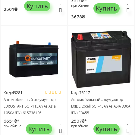
3516₴*
Купить
при обмене
Купить
2501₴
3678₴
Код:49281
Код:76217
Автомобильный аккумулятор
Автомобильный аккумулятор
EUROSTART 6СТ-115Ah Аз Asia
EXIDE Excell 6СТ-45Ah Аз ASIA 330A
1050A (EN) 615738105
(EN) EB455
6651₴*
2507₴*
при обмене
при обмене
Купить
Купить