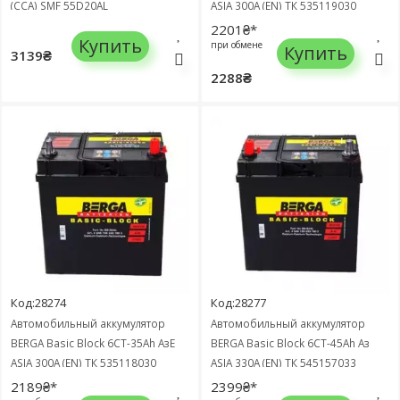
(CCA) SMF 55D20AL
ASIA 300A (EN) ТК 535119030
2201₴*
Купить
при обмене
Купить
3139₴
2288₴
Код:28274
Код:28277
Автомобильный аккумулятор
Автомобильный аккумулятор
BERGA Basic Block 6СТ-35Ah АзЕ
BERGA Basic Block 6СТ-45Ah Аз
ASIA 300A (EN) ТК 535118030
ASIA 330A (EN) ТК 545157033
2189₴*
2399₴*