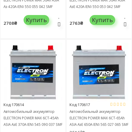
ELECTRON POWER MAX 50Ah ASIA
ELECTRON POWER MAX 50Ah ASIA
Аз 420А (EN) 550 055 042 SMF
АзЕ 420А (EN) 550 053 042 SMF
Купить
Купить
2708₴
2763₴
Код:170614
Код:170617
Автомобильный аккумулятор
Автомобильный аккумулятор
ELECTRON POWER MAX 6СТ-45Ah
ELECTRON POWER MAX 6СТ-65Ah
ASIA АзЕ 370А (EN) 545 090 037 SMF
ASIA АзЕ 650А (EN) 565 027 065 SMF