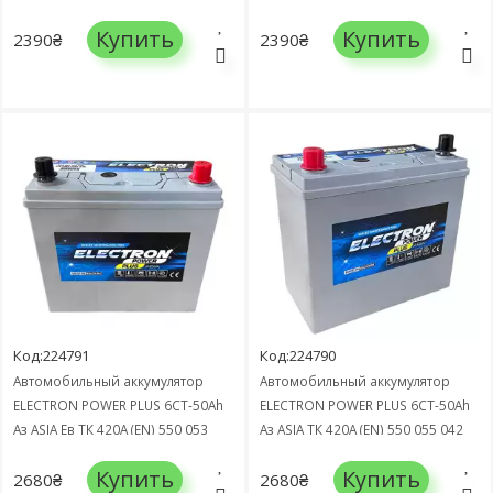
037 SMF
SMF
Купить
Купить
2390₴
2390₴
Код:224791
Код:224790
Автомобильный аккумулятор
Автомобильный аккумулятор
ELECTRON POWER PLUS 6СТ-50Ah
ELECTRON POWER PLUS 6СТ-50Ah
Аз ASIA Ев ТК 420А (EN) 550 053
Аз ASIA ТК 420А (EN) 550 055 042
042 SMF
SMF
Купить
Купить
2680₴
2680₴