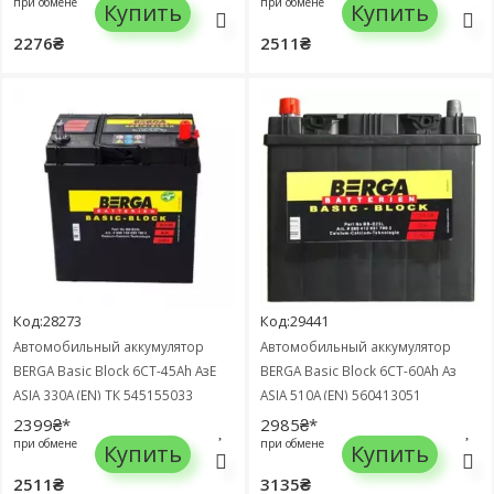
при обмене
при обмене
Купить
Купить
2276₴
2511₴
Код:28273
Код:29441
Автомобильный аккумулятор
Автомобильный аккумулятор
BERGA Basic Block 6СТ-45Ah АзЕ
BERGA Basic Block 6СТ-60Ah Аз
ASIA 330A (EN) ТК 545155033
ASIA 510A (EN) 560413051
2399₴*
2985₴*
при обмене
при обмене
Купить
Купить
2511₴
3135₴