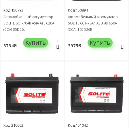
Код:150793
Код:150894
Автомобильный аккумулятор
Автомобильный аккумулятор
SOLITE 6СТ-70Ah ASIA АзЕ 620А
SOLITE 6СТ-78Ah ASIA Аз 650А
(CCA) 85D26L
(CCA) 105D26R
Купить
Купить
3734₴
3975₴
Код:210662
Код:151042