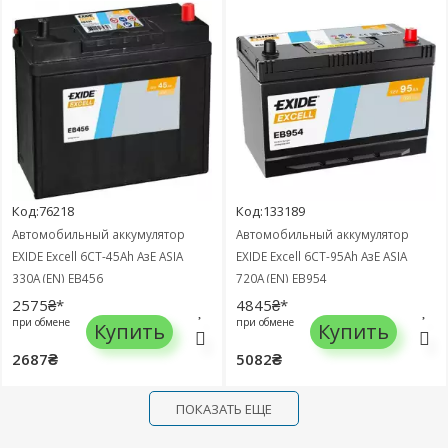
Код:76218
Код:133189
Автомобильный аккумулятор
Автомобильный аккумулятор
EXIDE Excell 6СТ-45Ah АзЕ ASIA
EXIDE Excell 6СТ-95Ah АзЕ ASIA
330A (EN) EB456
720A (EN) EB954
2575₴*
4845₴*
при обмене
при обмене
Купить
Купить
2687₴
5082₴
ПОКАЗАТЬ ЕЩЕ