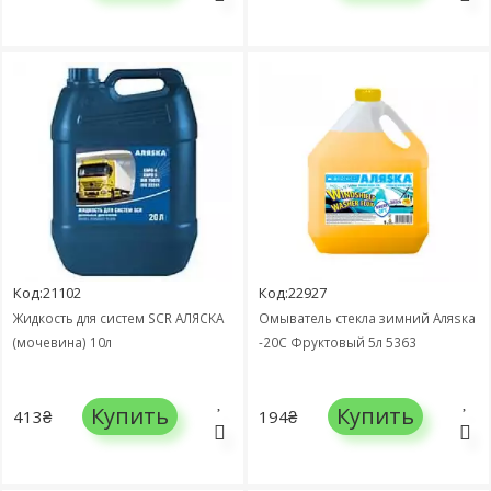
Код:21102
Код:22927
Жидкость для систем SCR АЛЯСКА
Омыватель стекла зимний Аляѕка
(мочевина) 10л
-20С Фруктовый 5л 5363
Купить
Купить
413₴
194₴