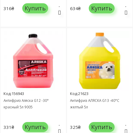
Купить
Купить
316₴
634₴
Код:156943
Код:21623
Антифриз Аляска G12 -30°
Антифриз АЛЯСКА G13 -40°C
красный 5л 9005
желтый 5л
Купить
Купить
331₴
325₴