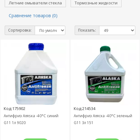
Летние омыватели стекла
Тормозные жидкости
Сравнение товаров (0)
Сортировка:
Показать:
Код:175902
Код:214534
Антифриз Аляѕка -40°C синий
Антифриз Аляска -40°C зеленый
G11 1л 9020
G11 3л 151