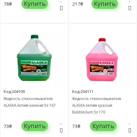
Купить
Купить
78₴
217₴
Код:204109
Код:204111
Жидкость стеклоомывателя
Жидкость стеклоомывателя
АLASKA летняя зеленая 5л 167
АLASKA летняя красная
BubbleGum 5л 170
Купить
Купить
73₴
73₴