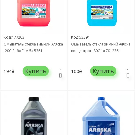
Код:177203
Код:53391
Омыватель стекла зимний Аляска
Омыватель стекла зимний Аляска
-20С Бабл Гам 5л 5361
концентрат -80С 1л 701236
Купить
Купить
194₴
100₴