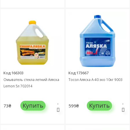
Код:166303
Код:173667
Омыватель стекла летний Аляска
Тосол Аляска А-40 эко 10кг 9003
Lemon 5л 702014
Купить
Купить
73₴
599₴