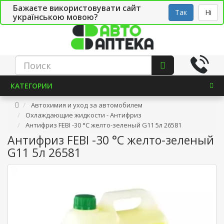
Бажаєте використовувати сайт
Рус
Укр
СТО
Так
Ні
українською мовою?
КАТЕГОРИИ
Автохимия и уход за автомобилем
Охлаждающие жидкости - Антифриз
Антифриз FEBI -30 °C желто-зеленый G11 5л 26581
Антифриз FEBI -30 °C желто-зеленый
G11 5л 26581