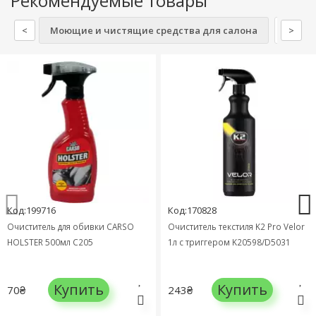
Рекомендуемые товары
<
Моющие и чистящие средства для салона
Моющи
>
Код:199716
Код:170828
Очиститель для обивки CARSO
Очиститель текстиля K2 Pro Velor
HOLSTER 500мл C205
1л с триггером K20598/D5031
Купить
Купить
70₴
243₴