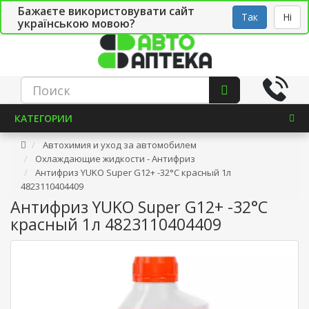
Бажаєте використовувати сайт
Рус
Укр
СТО
Так
Ні
українською мовою?
КАТЕГОРИИ
Автохимия и уход за автомобилем
Охлаждающие жидкости - Антифриз
Антифриз YUKO Super G12+ -32°C красный 1л
4823110404409
Антифриз YUKO Super G12+ -32°C
красный 1л 4823110404409