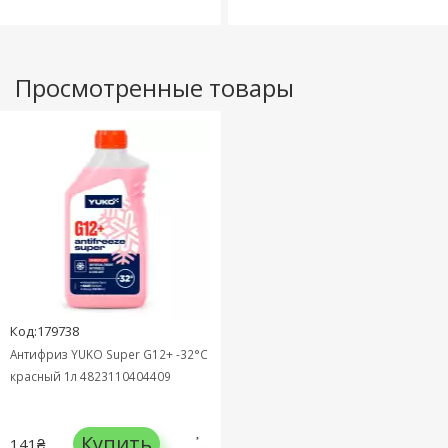
Просмотренные товары
Код:179738
Антифриз YUKO Super G12+ -32°C
красный 1л 4823110404409
Купить
141₴