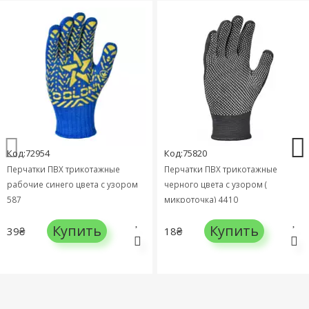
Код:72954
Код:75820
Перчатки ПВХ трикотажные
Перчатки ПВХ трикотажные
рабочие синего цвета с узором
черного цвета с узором (
587
микроточка) 4410
Купить
Купить
39₴
18₴