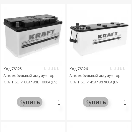
Код:76325
Код:76326
Автомобильный аккумулятор
Автомобильный аккумулятор
KRAFT 6СТ-100Ah АзЕ 1000A (EN)
KRAFT 6СТ-145Ah Аз 900A (EN)
Купить
Купить