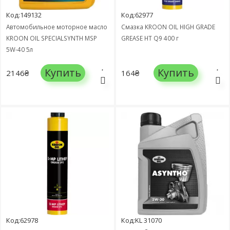
Код:149132
Код:62977
Автомобильное моторное масло
Смазка KROON OIL HIGH GRADE
KROON OIL SPECIALSYNTH MSP
GREASE HT Q9 400 г
5W-40 5л
Купить
Купить
2146₴
164₴
Код:62978
Код:KL 31070