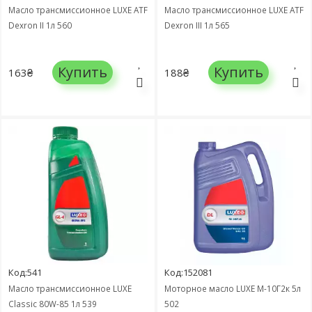
Масло трансмиссионное LUXE ATF
Масло трансмиссионное LUXE ATF
Dexron II 1л 560
Dexron III 1л 565
Купить
Купить
163₴
188₴
Код:541
Код:152081
Масло трансмиссионное LUXE
Моторное масло LUXE М-10Г2к 5л
Classic 80W-85 1л 539
502