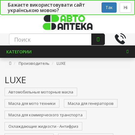
Бажаєте використовувати сайт
Рус
Укр
СТО
Так
Ні
українською мовою?
КАТЕГОРИИ
Производитель
LUXE
LUXE
Автомобильные моторные масла
Масла для мото техники
Масла для генераторов
Масла для коммерческого транспорта
Охлаждающие жидкости - Антифриз