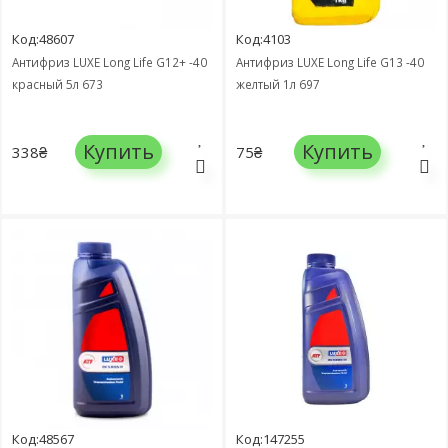
Код:48607
Код:4103
Антифриз LUXE Long Life G12+ -40
Антифриз LUXE Long Life G13 -40
красный 5л 673
желтый 1л 697
Купить
Купить
338₴
75₴
Код:48567
Код:147255