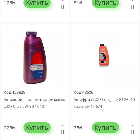
Купить
Купить
125₴
81₴
Код:153829
Код:48606
Автомобильное моторное масло
Антифриз LUXE Long Life G12+ -40
LUXЕ Ultra 5W-30 1л 13
красный 1л 674
Купить
Купить
225₴
75₴