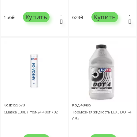
Купить
Купить
156₴
623₴
Код:155670
Код:48495
Смазка LUXЕ Літол-24 400г 702
Тормозная жидкость LUXE DOT-4
0.5л