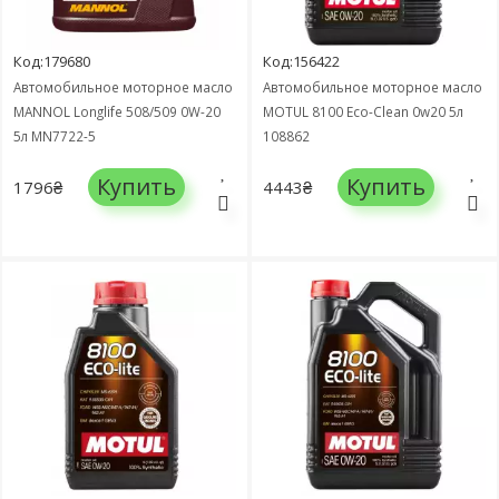
Код:179680
Код:156422
Автомобильное моторное масло
Автомобильное моторное масло
MANNOL Longlife 508/509 0W-20
MOTUL 8100 Eco-Clean 0w20 5л
5л MN7722-5
108862
Купить
Купить
1796₴
4443₴