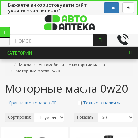
Бажаєте використовувати сайт
Рус
Укр
СТО
Так
Ні
українською мовою?
КАТЕГОРИИ
Масла
Автомобильные моторные масла
Моторные масла 0w20
Моторные масла 0w20
Сравнение товаров (0)
Только в наличии
Сортировка:
Показать: