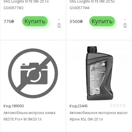
VAG Longlife IV FE 0W-20 1л
VAG Longlife IV FE 0W-20 5л
GS60577M2
GS60577M4
Купить
Купить
770₴
3500₴
Код:189003
Код:23445
Автомобільна мотрона олива
Автомобильное моторное масло
NESTE Pro+ M 0W20 1л
Alpine RSL 0W-20 1л