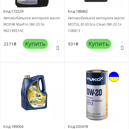
Код:172529
Код:188462
Автомобильное моторное масло
Автомобильное моторное масло
MOPAR MaxPro 0W-20 5л
MOTUL 8100 Eco-Clean 0W-20 1л
68218951AC
108813
Купить
Купить
2371₴
931₴
Код:189004
Код:203418