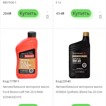
MN7906-1
E 1л
Купить
Купить
286₴
454₴
Код:177811
Код:23540
Автомобильное моторное масло
Автомобильное моторное масло
Ford Motorcraft 5W-20 0.946л
HONDA Synthetic Blend 5w-20 0,9л
XO5W20Q1FS