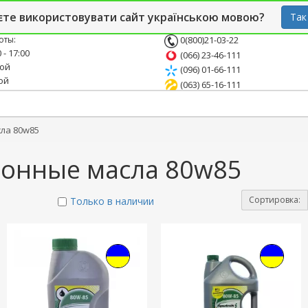
й блог
Опт
СТО
єте використовувати сайт українською мовою?
Так
оты:
0(800)21-03-22
 - 17:00
(066) 23-46-111
ной
(096) 01-66-111
ой
(063) 65-16-111
ла 80w85
онные масла 80w85
Сортировка:
Только в наличии