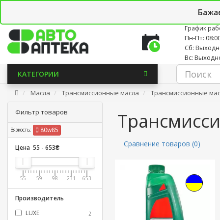
Личный кабинет
Закладки (0)
Корзина
Новостно
Бажа
График раб
Пн-Пт: 08:00
Сб: Выход
Вс: Выходн
КАТЕГОРИИ
Масла
Трансмиссионные масла
Трансмиссионные мас
Фильтр товаров
Трансмисси
80w85
Вязкость:
Сравнение товаров (0)
Цена
55
-
653
₴
55
59
98
231
653
Производитель
LUXE
2