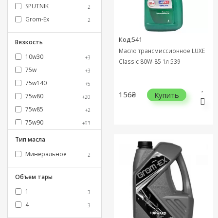
SPUTNIK
2
Grom-Ex
2
Код:541
Вязкость
Масло трансмиссионное LUXE
10w30
+3
Classic 80W-85 1л 539
75w
+3
75w140
+5
156₴
Купить
75w80
+20
75w85
+2
75w90
+63
80w
+1
Тип масла
80w140
+23
Минеральное
2
80w85
80w90
+101
Объем тары
85w140
+13
1
3
85w90
+55
4
3
ATF
+203