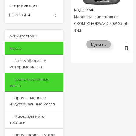
Спецификация
DCT
+1
Код:23584
HV 32
API GL-4
+1
6
Масло трансмиссионное
LHM
+3
GROM-EX FORWARD 80W-85 GL-
4 4л
SAE 140
+3
Аккумуляторы
SAE 90
+6
Купить
ТАД-17И
+18
Масла
ТСП-15К
+1
- Автомобильные
Тэп-15В
+6
моторные масла
- Трансмиссионные
масла
- Промышленные
индустриальные масла
- Масла для мото
техники
- Промывочные масла