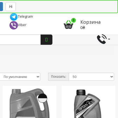
Рус
Укр
Ні
Telegram
0
Корзина
Viber
0₴
Показать: