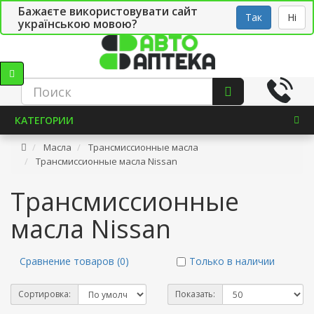
Бажаєте використовувати сайт
Рус
Укр
СТО
Так
Ні
українською мовою?
КАТЕГОРИИ
Масла
Трансмиссионные масла
Трансмиссионные масла Nissan
Трансмиссионные
масла Nissan
Сравнение товаров (0)
Только в наличии
Сортировка:
Показать: