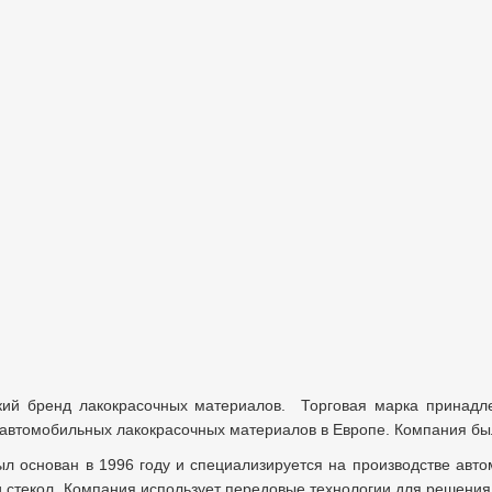
кий
бренд
лакокрасочных материалов.
Торговая марка принадл
автомобильных лакокрасочных материалов в Европе. Компания была
 основан в 1996 году и специализируется на производстве автом
и стекол. Компания использует передовые технологии для решени