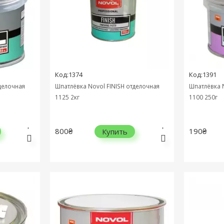
Код:1374
Код:1391
делочная
Шпатлёвка Novol FINISH отделочная
Шпатлёвка 
1125 2кг
1100 250г
800₴
190₴
Купить