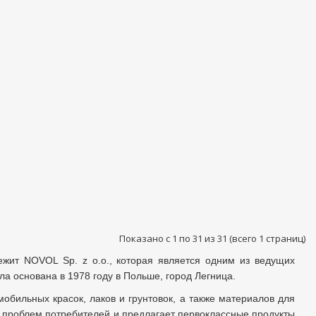
Показано с 1 по 31 из 31 (всего 1 страниц)
ежит NOVOL Sp. z o.o., которая является одним из ведущих
 основана в 1978 году в Польше, город Легница.
обильных красок, лаков и грунтовок, а также материалов для
я проблем потребителей и предлагает первоклассные продукты