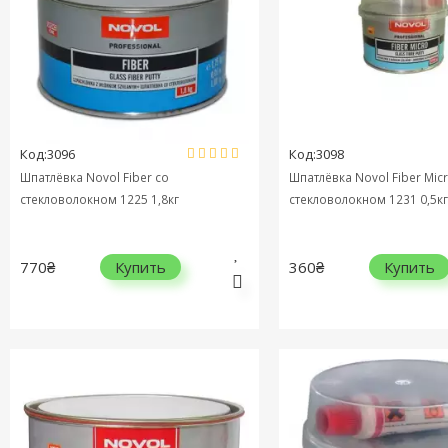
Код:3096
Код:3098
Шпатлёвка Novol Fiber cо
Шпатлёвка Novol Fiber Mic
стекловолокном 1225 1,8кг
стекловолокном 1231 0,5кг
770₴
360₴
Купить
Купить