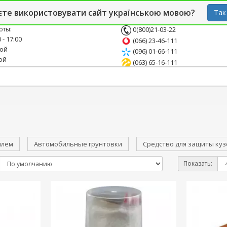
й блог
Опт
СТО
єте використовувати сайт українською мовою?
Так
оты:
0(800)21-03-22
 - 17:00
(066) 23-46-111
ной
(096) 01-66-111
ой
(063) 65-16-111
илем
Автомобильные грунтовки
Средство для защиты ку
Показать: