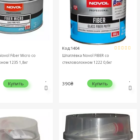
Код:1404
ovol Fiber Micro cо
Шпатлёвка Novol FIBER со
кном 1235 1,8кг
стекловолокном 1222 0,6кг
390₴
Купить
Купить