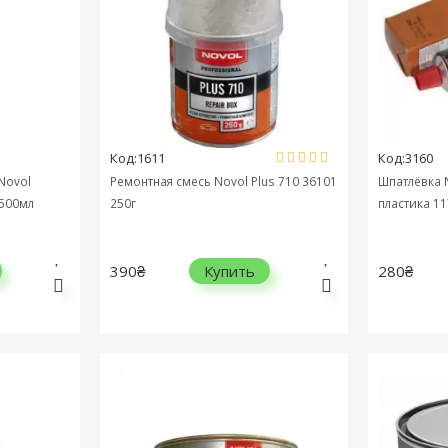
Код:1611
Код:3160
Novol
Ремонтная смесь Novol Plus 710 36101
Шпатлёвка N
 500мл
250г
пластика 11
390₴
280₴
Купить