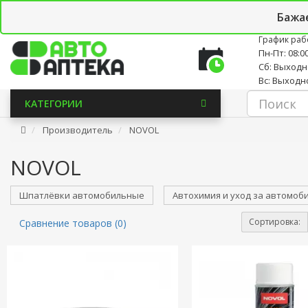
Личный кабинет
Закладки (0)
Корзина
Новостно
Бажа
График раб
Пн-Пт: 08:00
Сб: Выход
Вс: Выходн
КАТЕГОРИИ
Производитель
NOVOL
NOVOL
Шпатлёвки автомобильные
Автохимия и уход за автомоб
Сортировка:
Сравнение товаров (0)