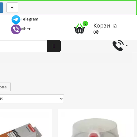
Рус
Укр
Ні
Telegram
0
Корзина
Viber
0₴
зова