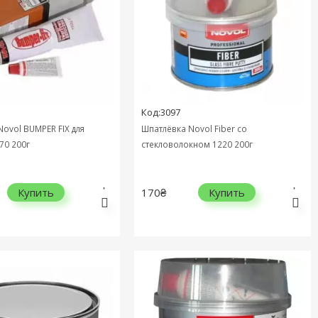
Код:3097
ovol BUMPER FIX для
Шпатлёвка Novol Fiber cо
70 200г
стекловолокном 1220 200г
170₴
Купить
Купить