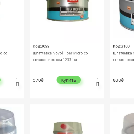
Код:3099
Код:3100
ro cо
Шпатлёвка Novol Fiber Micro cо
Шпатлёвка N
стекловолокном 1233 1кг
стекловоло
570₴
830₴
Купить