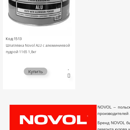
Код:1513
Шпатлёвка Novol ALU с алюминиевой
пудрой 1165 1,8кг
Купить
NOVOL – польс
производителей 
Бренд NOVOL был
ремонта кузова 