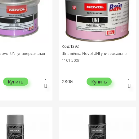
Код:1392
Novol UNI универсальная
Шпатлёвка Novol UNI универсальная
1101 500г
280₴
Купить
Купить