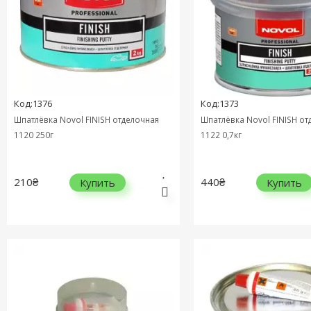
Код:1376
Код:1373
Шпатлёвка Novol FINISH отделочная
Шпатлёвка Novol FINISH от
1120 250г
1122 0,7кг
210₴
440₴
Купить
Купить