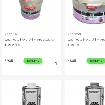
Код:1612
Код:3159
Шпатлёвка Novol UNI универсальная
Шпатлёвка Novol UNI унив
1102 0,75кг
1103 1кг
390₴
480₴
Купить
Купить