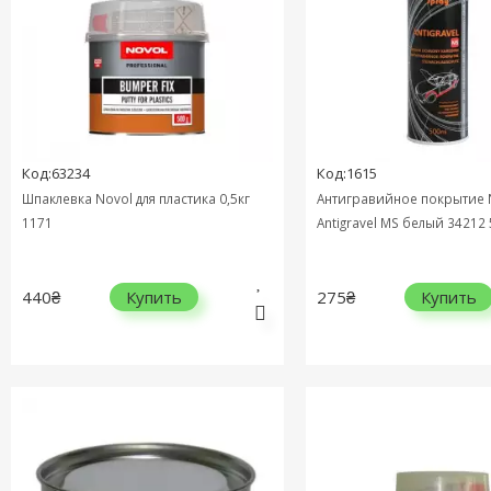
Код:63234
Код:1615
Шпаклевка Novol для пластика 0,5кг
Антигравийное покрытие 
1171
Antigravel MS белый 34212
440₴
275₴
Купить
Купить