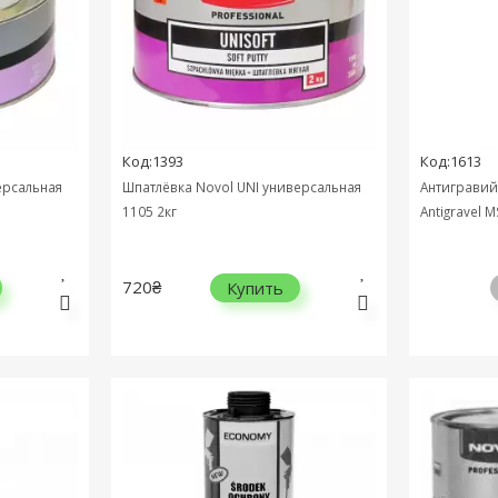
Код:1393
Код:1613
ерсальная
Шпатлёвка Novol UNI универсальная
Антигравий
1105 2кг
Antigravel 
720₴
Купить