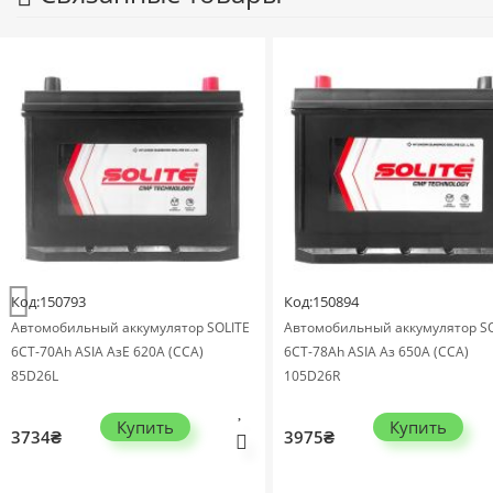
Код:150793
Код:150894
Автомобильный аккумулятор SOLITE
Автомобильный аккумулятор SOL
6СТ-70Ah ASIA АзЕ 620А (CCA)
6СТ-78Ah ASIA Аз 650А (CCA)
85D26L
105D26R
Купить
Купить
3734₴
3975₴