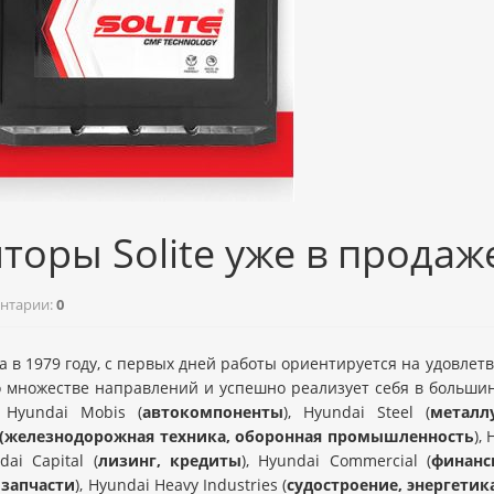
оры Solite уже в продаж
нтарии:
0
а в 1979 году, с первых дней работы ориентируется на удовлет
 множестве направлений и успешно реализует себя в большинс
, Hyundai Mobis (
автокомпоненты
), Hyundai Steel (
металл
(железнодорожная техника, оборонная промышленность
),
dai Capital (
лизинг, кредиты
), Hyundai Commercial (
финанс
запчасти
), Hyundai Heavy Industries (
судостроение, энергети