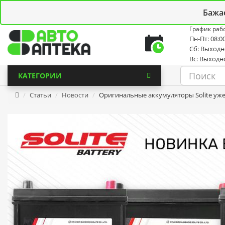
Личный кабинет
Закладки (0)
Корзина
Новостной
Бажа
График раб
Пн-Пт: 08:00
Сб: Выход
Вс: Выходн
КАТЕГОРИИ
Статьи
Новости
Оригинальные аккумуляторы Solite уже