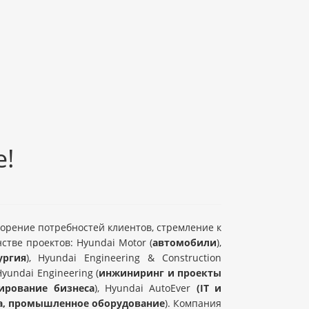
е!
ворение потребностей клиентов, стремление к
тве проектов: Hyundai Motor (
автомобили
),
ургия
), Hyundai Engineering & Construction
 Hyundai Engineering (
инжиниринг и проекты
ирование бизнеса
), Hyundai AutoEver
(IT и
ка, промышленное оборудование
). Компания