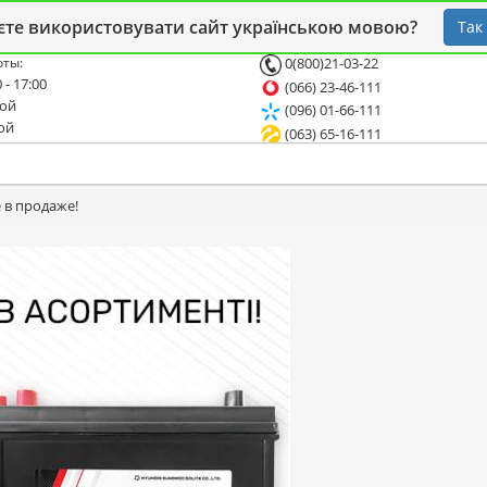
 блог
Опт
СТО
єте використовувати сайт українською мовою?
Так
оты:
0(800)21-03-22
 - 17:00
(066) 23-46-111
ной
(096) 01-66-111
ой
(063) 65-16-111
 в продаже!