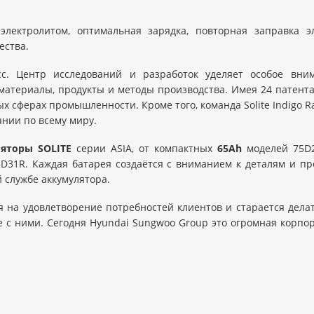
лектролитом, оптимальная зарядка, повторная заправка эл
ества.
. Центр исследований и разработок уделяет особое вним
териалы, продукты и методы производства. Имея 24 патента в
 сферах промышленности. Кроме того, команда Solite Indigo Rac
ании по всему миру.
яторы SOLITE
серии ASIA, от компактных
65Ah
моделей 75D2
D31R. Каждая батарея создаётся с вниманием к деталям и пр
й службе аккумулятора.
 на удовлетворение потребностей клиентов и старается делат
е с ними. Сегодня Hyundai Sungwoo Group это огромная корпо