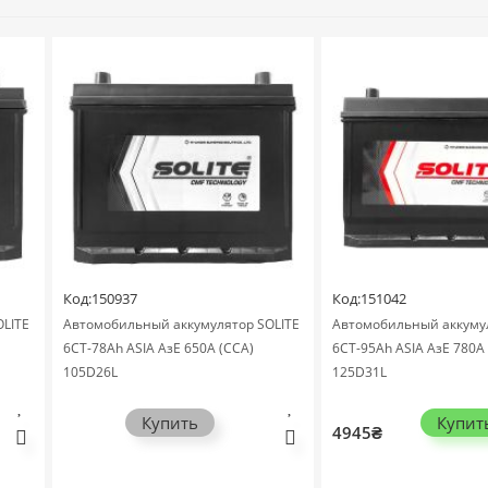
Код:150937
Код:151042
ITE
Автомобильный аккумулятор SOLITE
Автомобильный аккумуля
6СТ-78Ah ASIA АзЕ 650А (CCA)
6СТ-95Ah ASIA АзЕ 780А (
105D26L
125D31L
Купить
Купить
4945₴