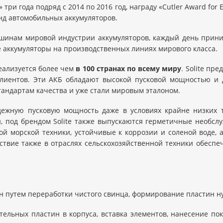
ри года подряд с 2014 по 2016 год, награду «Cutler Award for E
енд автомобильных аккумуляторов.
вершинам мировой индустрии аккумуляторов, каждый день при
 аккумуляторы на производственных линиях мирового класса.
реализуется более чем
в 100 странах по всему миру
. Solite пр
клиентов. Эти АКБ обладают высокой пусковой мощностью и
тандартам качества и уже стали мировым эталоном.
дежную пусковую мощность даже в условиях крайне низких 
, под брендом Solite также выпускаются герметичные необс
гой морской техники, устойчивые к коррозии и соленой воде,
тствие также в отраслях сельскохозяйственной техники обесп
н путем переработки чистого свинца, формирование пластин ну
тельных пластин в корпуса, вставка элементов, нанесение п