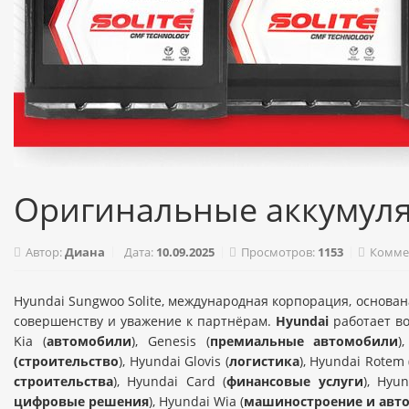
Оригинальные аккумулят
Автор:
Диана
Дата:
10.09.2025
Просмотров:
1153
Комме
Hyundai Sungwoo Solite, международная корпорация, основан
совершенству и уважение к партнёрам.
Hyundai
работает во
Kia (
автомобили
), Genesis (
премиальные автомобили
)
(строительство
), Hyundai Glovis (
логистика
), Hyundai Rotem
строительства
), Hyundai Card (
финансовые услуги
), Hyun
цифровые решения
), Hyundai Wia (
машиностроение и авто