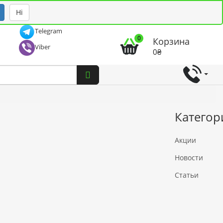
Рус
Укр
Ні
Telegram
0
Корзина
Viber
0₴
Категор
Акции
Новости
Статьи