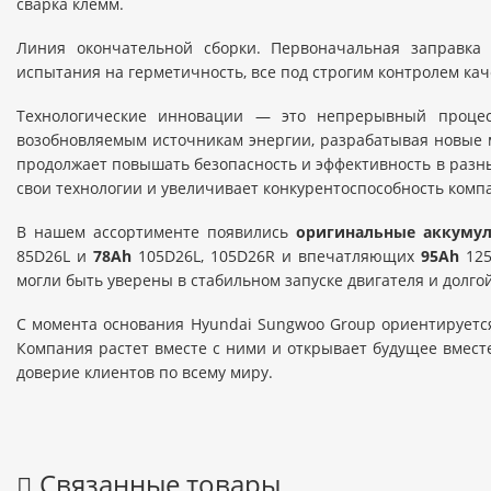
сварка клемм.
Линия окончательной сборки. Первоначальная заправка э
испытания на герметичность, все под строгим контролем кач
Технологические инновации — это непрерывный процесс
возобновляемым источникам энергии, разрабатывая новые ма
продолжает повышать безопасность и эффективность в разных
свои технологии и увеличивает конкурентоспособность комп
В нашем ассортименте появились
оригинальные аккумул
85D26L и
78Ah
105D26L, 105D26R и впечатляющих
95Ah
125
могли быть уверены в стабильном запуске двигателя и долго
С момента основания Hyundai Sungwoo Group ориентируется
Компания растет вместе с ними и открывает будущее вмест
доверие клиентов по всему миру.
Связанные товары