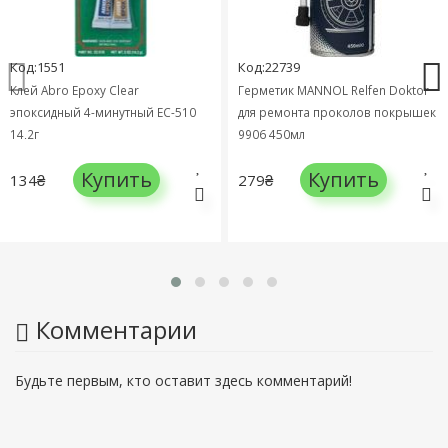
Код:1551
Код:22739
Клей Abro Epoxy Clear
Герметик MANNOL Relfen Doktor
эпоксидный 4-минутный EC-510
для ремонта проколов покрышек
14,2г
9906 450мл
Купить
Купить
134₴
279₴
Комментарии
Будьте первым, кто оставит здесь комментарий!