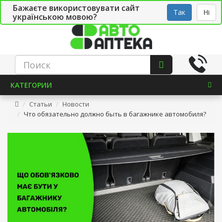
Бажаєте використовувати сайт
Рус
Укр
СТО
Так
Ні
українською мовою?
КАТЕГОРИИ
Статьи
Новости
Что обязательно должно быть в багажнике автомобиля?