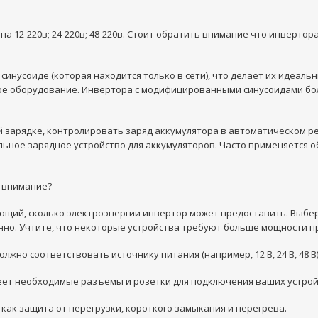
а 12-220в; 24-220в; 48-220в. Стоит обратить внимание что инвертор
инусоиде (которая находится только в сети), что делает их идеаль
ское оборудование. Инвертора с модифицированными синусоидами бо
 зарядке, контролировать заряд аккумулятора в автоматическом р
льное зарядное устройство для аккумуляторов. Часто применяется 
ь внимание?
яющий, сколько электроэнергии инвертор может предоставить. Выбе
но. Учтите, что некоторые устройства требуют больше мощности при
жно соответствовать источнику питания (например, 12 В, 24 В, 48 В)
меет необходимые разъемы и розетки для подключения ваших устрой
как защита от перегрузки, короткого замыкания и перегрева.