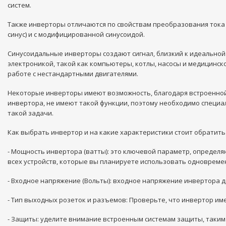
систем.
Также инверторы отличаются по свойствам преобразования тока н
синус) и с модифицированной синусоидой.
Синусоидальные инверторы создают сигнал, близкий к идеальной с
электроникой, такой как компьютеры, котлы, насосы и медицин
работе с нестандартными двигателями.
Некоторые инверторы имеют возможность, благодаря встроенной
инвертора, не имеют такой функции, поэтому необходимо специа
такой задачи.
Как выбрать инвертор и на какие характеристики стоит обратит
- Мощность инвертора (ватты): это ключевой параметр, определ
всех устройств, которые вы планируете использовать одновремен
- Входное напряжение (Вольты): входное напряжение инвертора дол
- Тип выходных розеток и разъемов: Проверьте, что инвертор и
- Защиты: уделите внимание встроенным системам защиты, таким 