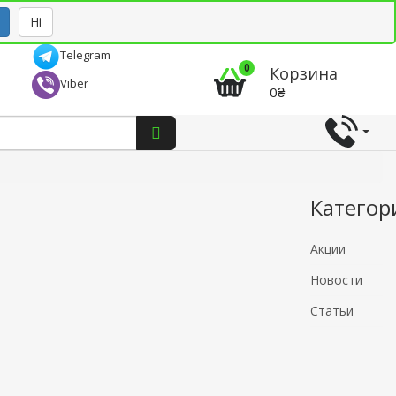
Рус
Укр
Ні
Telegram
0
Корзина
Viber
0₴
Категор
Акции
Новости
Статьи