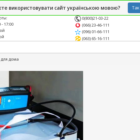
й блог
Опт
СТО
єте використовувати сайт українською мовою?
Так
оты:
0(800)21-03-22
 - 17:00
(066) 23-46-111
ной
(096) 01-66-111
ой
(063) 65-16-111
 для дома