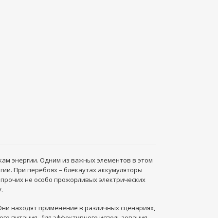
кам энергии. Одним из важных элементов в этом
гии. При перебоях – блекаутах аккумуляторы
и прочих не особо прожорливых электрических
.
Они находят применение в различных сценариях,
ого питания. Для эффективного использования