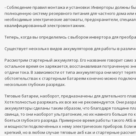
- Соблюдение правил монтажа и установки: Инверторы должны бы
полноценную систему резервного питания для частного дома или 
необходимые электрические автоматы, предохранители, специаль
квалифицированный электромонтажник.
Теперь, когда вы определились с выбором инвертора для преобра
Существует несколько видов аккумуляторов для работы в различн
Рассмотрим стартерный аккумулятор. Его название говорит само з
остальное время он заряжается, восстанавливая потраченную эне
отдачи тока. В зависимости от типа аккумулятора они могут теря
обстоятельствах к стартерным батареям конечно можно подключит
нескольких глубоких разрядах.
Тяговые батареи, наоборот, предназначены для длительного плавн
Хотя полностью разряжать их все же не рекомендуется. Они разра
аккумуляторы сделаны таким образом, что благодаря толщине плас
свинца, то они наоборот ультратонкие, но их намного больше по 
бояться глубокого разряда. Примерное время работы такого АКБ 
и мощности подключённых к нему электрических приборов. Если мы 
крепкий, но в любом случае тяговые акб как и стартерные рассч