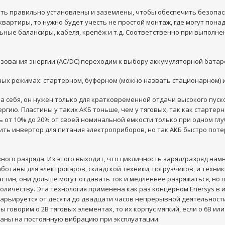
ть правильно установлены и заземлены, чтобы обеспечить безопас
квартиры, то нужно будет учесть не простой монтаж, где могут пон
ные балансиры, кабеля, крепёж и т.д. Соответственно при выполн
зования энергии (AC/DC) переходим к выбору аккумуляторной батар
ых режимах: стартерном, буферном (можно назвать стационарном) и 
а себя, он нужен только для кратковременной отдачи высокого пуско
ргию. Пластины у таких АКБ тоньше, чем у тяговых, так как старте
ть от 10% до 20% от своей номинальной емкости только при одном г
ь инвертор для питания электроприборов, но так АКБ быстро потер
ого разряда. Из этого выходит, что цикличность заряд/разряд намн
ботаны для электрокаров, складской техники, погрузчиков, и техни
тин, они дольше могут отдавать ток и медленнее разряжаться, но пр
количеству. Эта технология применена как раз концерном Enersys в 
варьируется от десяти до двадцати часов непрерывной деятельности
говорим о 2В тяговых элементах, то их корпус мягкий, если о 6В или
итаны на постоянную вибрацию при эксплуатации.