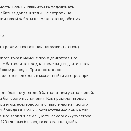
ность. Если Вы планируете подключать
адобиться дополнительные затраты на
ении такой работы возможно понадобиться
еи.
в режиме постоянной нагрузки (тяговом).
вого тока в момент пуска двигателя. Все
рные батареи не предназначены для длительной
лубоком разряде. При форс-мажорных
яет свою емкость и может выйти из строя при
ого больше у тяговой батареи, чем у стартерной.
ки бытового назначения. Как правило тяговые
и этом, если говорить о пластинах из чистого
их бренде ODYSSEY. Соответственно они не так
. Все зависит от мощности самого аккумулятора
 12В тяговых блоках, то корпус твердый и