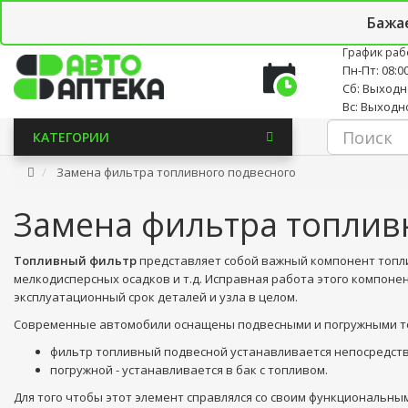
Личный кабинет
Закладки (0)
Корзина
Новостно
Бажа
График раб
Пн-Пт: 08:00
Сб: Выход
Вс: Выходн
КАТЕГОРИИ
Замена фильтра топливного подвесного
Замена фильтра топлив
Топливный фильтр
представляет собой важный компонент топли
мелкодисперсных осадков и т.д. Исправная работа этого компонен
эксплуатационный срок деталей и узла в целом.
Современные автомобили оснащены подвесными и погружными 
фильтр топливный подвесной устанавливается непосредств
погружной - устанавливается в бак с топливом.
Для того чтобы этот элемент справлялся со своим функциональны